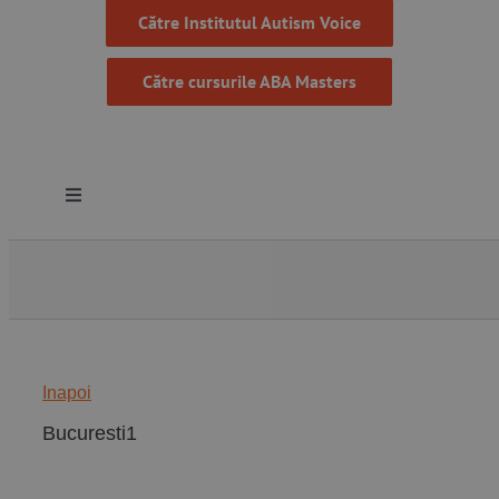
Către Institutul Autism Voice
Către cursurile ABA Masters
Toggle
Navigation
Despre noi
Resurse
Inapoi
Programe
Bucuresti1
Proiecte