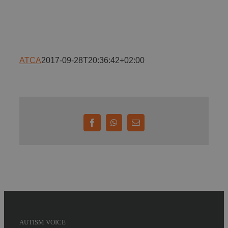
Implică-te
Parteneri
ATCA
2017-09-28T20:36:42+02:00
Contact
Magazin
Facebook
WhatsApp
E-
mail:
AUTISM VOICE