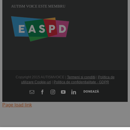
AUTISM VOICE ESTE MEMBRU
Copyright 2015 AUTISMVOICE |
Termeni si conditii
|
Politica de
utilizare Cookie-uri
|
Politica de confidentialitate - GDPR
Donează
E-
Facebook
Instagram
YouTube
LinkedIn
mail:
Page load link