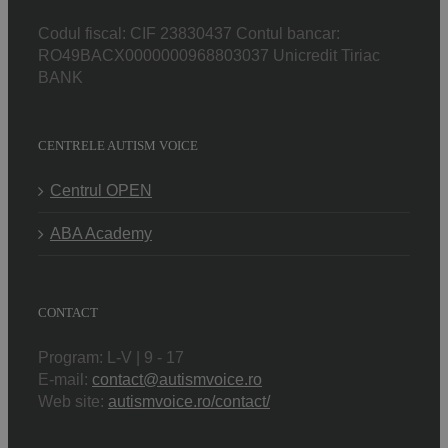
Codul fiscal: CIF 23830437 Contul bancar:
RO49BACX0000000968803037 Unicredit Tiriac
BANK
CENTRELE AUTISM VOICE
Centrul OPEN
ABA Academy
CONTACT
Program: L-V | 9 - 17
E-mail:
contact@autismvoice.ro
Web site:
autismvoice.ro/contact/