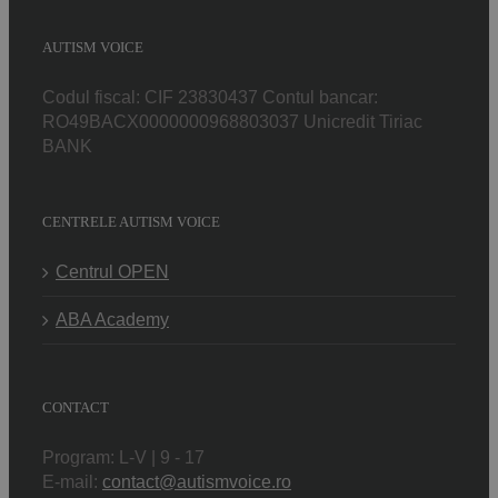
AUTISM VOICE
Codul fiscal: CIF 23830437 Contul bancar:
RO49BACX0000000968803037 Unicredit Tiriac
BANK
CENTRELE AUTISM VOICE
Centrul OPEN
ABA Academy
CONTACT
Program: L-V | 9 - 17
E-mail:
contact@autismvoice.ro