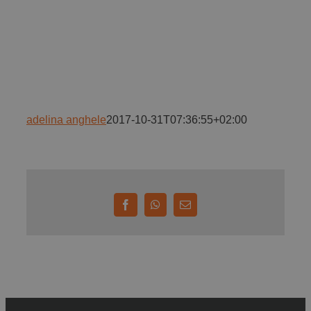
Implică-te
Parteneri
adelina anghele
2017-10-31T07:36:55+02:00
Contact
Magazin
Facebook
WhatsApp
E-
mail: