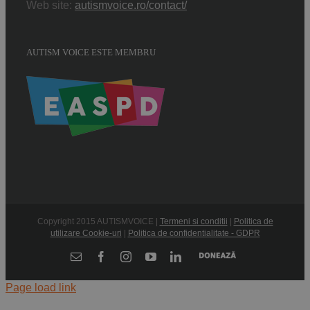
Web site:
autismvoice.ro/contact/
AUTISM VOICE ESTE MEMBRU
Copyright 2015 AUTISMVOICE |
Termeni si conditii
|
Politica de
utilizare Cookie-uri
|
Politica de confidentialitate - GDPR
Donează
E-
Facebook
Instagram
YouTube
LinkedIn
mail:
Page load link