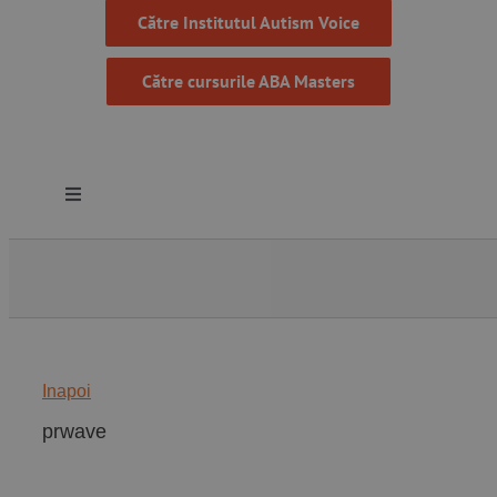
Către Institutul Autism Voice
Către cursurile ABA Masters
Toggle
Navigation
Despre noi
Resurse
Inapoi
Programe
prwave
Proiecte