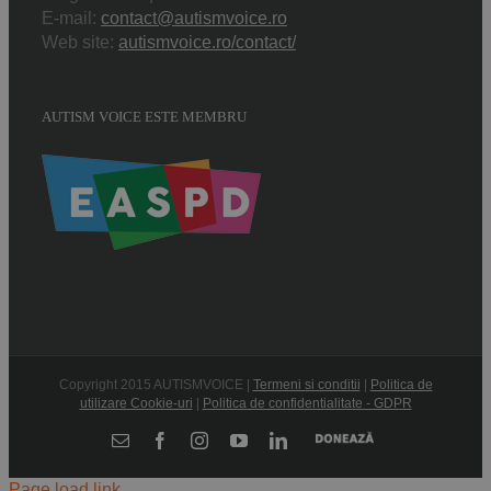
E-mail:
contact@autismvoice.ro
Web site:
autismvoice.ro/contact/
AUTISM VOICE ESTE MEMBRU
Copyright 2015 AUTISMVOICE |
Termeni si conditii
|
Politica de
utilizare Cookie-uri
|
Politica de confidentialitate - GDPR
Donează
E-
Facebook
Instagram
YouTube
LinkedIn
mail:
Page load link