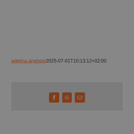
Implică-te
Parteneri
Contact
adelina anghele
2025-07-01T10:13:12+02:00
Magazin
Facebook
WhatsApp
E-
mail: