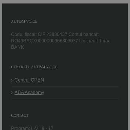
AUTISM VOICE
Codul fiscal: CIF 23830437 Contul bancar:
RO49BACX0000000968803037 Unicredit Tiriac
BANK
CENTRELE AUTISM VOICE
Centrul OPEN
ABA Academy
CONTACT
Program: L-V | 9 - 17