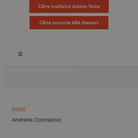
Către Institutul Autism Voice
Către cursurile ABA Masters
Toggle
Navigation
Despre noi
Resurse
Inapoi
Programe
Andreea Cosmaciuc
Proiecte