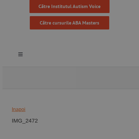
Către Institutul Autism Voice
Către cursurile ABA Masters
Toggle
Navigation
Despre noi
Resurse
Inapoi
Programe
IMG_2472
Proiecte