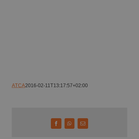
Implică-te
Parteneri
Contact
Magazin
ATCA
2016-02-11T13:17:57+02:00
Facebook
WhatsApp
E-
mail: