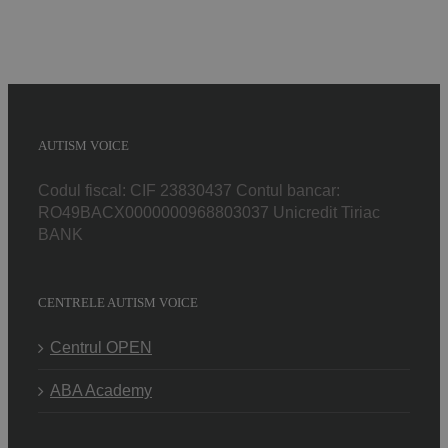
AUTISM VOICE
Codul fiscal: CIF 23830437 Contul bancar:
RO49BACX0000000968803037 Unicredit Tiriac
BANK
CENTRELE AUTISM VOICE
Centrul OPEN
ABA Academy