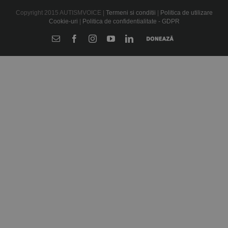
Copyright 2015 AUTISMVOICE |
Termeni si conditii
|
Politica de utilizare
Cookie-uri
|
Politica de confidentialitate - GDPR
E-
Facebook
Instagram
YouTube
LinkedIn
Donează
mail: