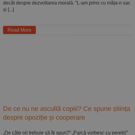
decât despre dezvoltarea morală. ”L-am prins cu mâța-n sac
și [...]
Read More
De ce nu ne ascultă copiii? Ce spune știința
despre opoziție și cooperare
„De câte ori trebuie să îți spun?” „Parcă vorbesc cu pereții!”