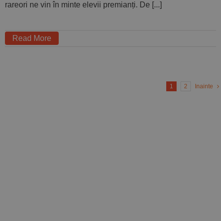
rareori ne vin în minte elevii premianți. De [...]
Read More
1
2
Inainte