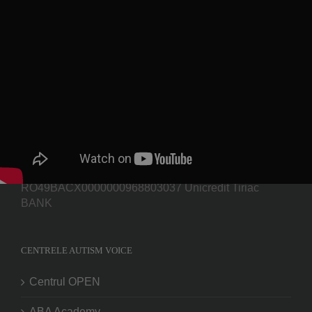
AUTISM VOICE
Codul fiscal: CIF 23830437 Contul bancar:
RO49BACX0000000968803037 Unicredit Tiriac
BANK
CENTRELE AUTISM VOICE
Centrul OPEN
ABA Academy