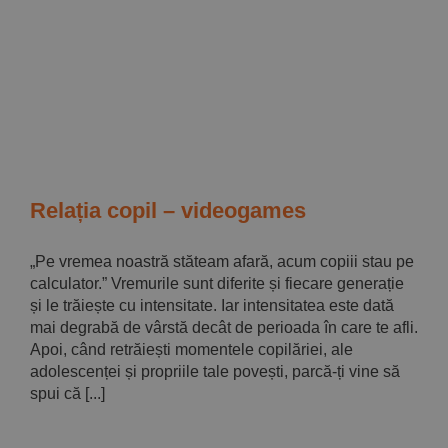
Relația copil – videogames
„Pe vremea noastră stăteam afară, acum copiii stau pe
calculator.” Vremurile sunt diferite și fiecare generație
și le trăiește cu intensitate. Iar intensitatea este dată
mai degrabă de vârstă decât de perioada în care te afli.
Apoi, când retrăiești momentele copilăriei, ale
adolescenței și propriile tale povești, parcă-ți vine să
spui că [...]