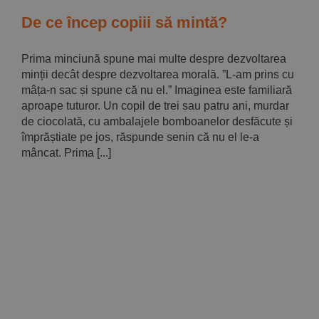
Implică-te
De ce încep copiii să mintă?
Parteneri
Prima minciună spune mai multe despre dezvoltarea
minții decât despre dezvoltarea morală. ”L-am prins cu
mâța-n sac și spune că nu el.” Imaginea este familiară
Contact
aproape tuturor. Un copil de trei sau patru ani, murdar
de ciocolată, cu ambalajele bomboanelor desfăcute și
împrăștiate pe jos, răspunde senin că nu el le-a
Magazin
mâncat. Prima [...]