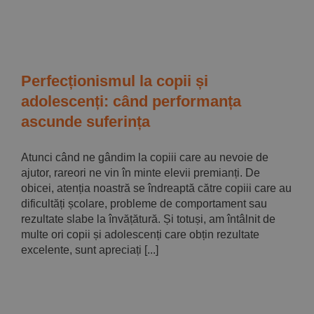
Perfecționismul la copii și
adolescenți: când performanța
ascunde suferința
Atunci când ne gândim la copiii care au nevoie de
ajutor, rareori ne vin în minte elevii premianți. De
obicei, atenția noastră se îndreaptă către copiii care au
dificultăți școlare, probleme de comportament sau
rezultate slabe la învățătură. Și totuși, am întâlnit de
multe ori copii și adolescenți care obțin rezultate
excelente, sunt apreciați [...]