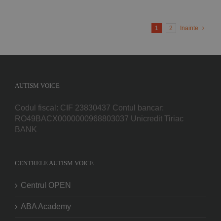
1
2
Inainte
AUTISM VOICE
Codul fiscal: CIF 23830437 Contul bancar:
RO49BACX0000000968803037 Unicredit Tiriac
BANK
CENTRELE AUTISM VOICE
Centrul OPEN
ABA Academy