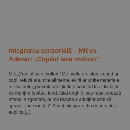
Integrarea senzorială – Mit vs.
Adevăr: „Copilul face mofturi”
Mit: „Copilul face mofturi.” De multe ori, atunci când un
copil refuză anumite alimente, evită anumite materiale
ale hainelor, prezintă reacții de disconfort la activitățile
de îngrijire (spălat, tund, tăiat unghii), sau reacționează
intens la zgomote, prima reacție a adulților este să
spună: „face mofturi”. Acest mit apare din dorința de a
explica [...]