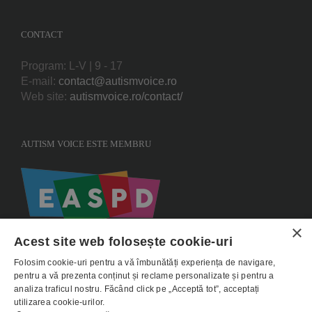
CONTACT
Program: L-V | 9 - 17
E-mail:
contact@autismvoice.ro
Web site:
autismvoice.ro/contact/
AUTISM VOICE ESTE MEMBRU
×
Acest site web folosește cookie-uri
Folosim cookie-uri pentru a vă îmbunătăți experiența de navigare,
pentru a vă prezenta conținut și reclame personalizate și pentru a
analiza traficul nostru. Făcând click pe „Acceptă tot”, acceptați
utilizarea cookie-urilor.
Copyright 2015 AUTISMVOICE |
Termeni si conditii
|
Politica de utilizare