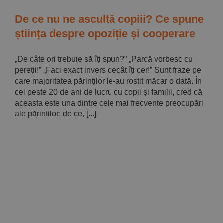
De ce nu ne ascultă copiii? Ce spune
știința despre opoziție și cooperare
„De câte ori trebuie să îți spun?” „Parcă vorbesc cu
pereții!” „Faci exact invers decât îți cer!” Sunt fraze pe
care majoritatea părinților le-au rostit măcar o dată. În
cei peste 20 de ani de lucru cu copii și familii, cred că
aceasta este una dintre cele mai frecvente preocupări
ale părinților: de ce, [...]