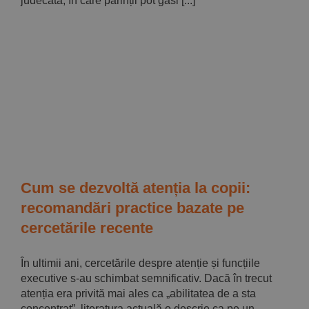
judecată, în care părinții pot găsi [...]
Cum se dezvoltă atenția la copii:
recomandări practice bazate pe
cercetările recente
În ultimii ani, cercetările despre atenție și funcțiile
executive s-au schimbat semnificativ. Dacă în trecut
atenția era privită mai ales ca „abilitatea de a sta
concentrat”, literatura actuală o descrie ca pe un