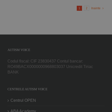
1
2
Inainte
AUTISM VOICE
Codul fiscal: CIF 23830437 Contul bancar:
RO49BACX0000000968803037 Unicredit Tiriac
BANK
CENTRELE AUTISM VOICE
Centrul OPEN
ABA Academy