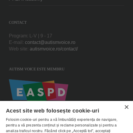
CONTACT
Program: L-V | 9 - 17
E-mail:
contact@autismvoice.ro
Web site:
autismvoice.ro/contact/
AUTISM VOICE ESTE MEMBRU
×
Acest site web folosește cookie-uri
Folosim cookie-uri pentru a vă îmbunătăți experiența de navigare,
pentru a vă prezenta conținut și reclame personalizate și pentru a
analiza traficul nostru. Făcând click pe „Acceptă tot”, acceptați