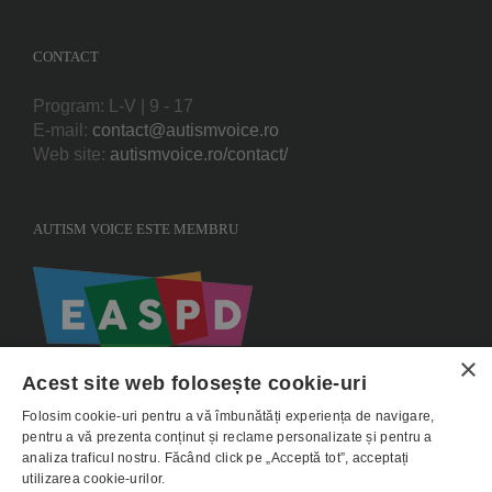
CONTACT
Program: L-V | 9 - 17
E-mail:
contact@autismvoice.ro
Web site:
autismvoice.ro/contact/
AUTISM VOICE ESTE MEMBRU
×
Acest site web folosește cookie-uri
Folosim cookie-uri pentru a vă îmbunătăți experiența de navigare,
pentru a vă prezenta conținut și reclame personalizate și pentru a
analiza traficul nostru. Făcând click pe „Acceptă tot”, acceptați
utilizarea cookie-urilor.
Copyright 2015 AUTISMVOICE |
Termeni si conditii
|
Politica de utilizare