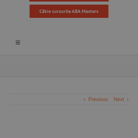
Către cursurile ABA Masters
Toggle
Navigation
Despre noi
Resurse
Programe
Previous
Next
Proiecte