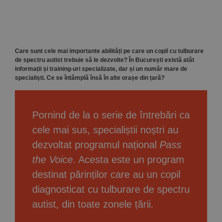
Implică-te
Parteneri
Care sunt cele mai importante abilități pe care un copil cu tulburare
de spectru autist trebuie să le dezvolte? În București există atât
Contact
informații și training-uri specializate, dar și un număr mare de
specialiști. Ce se întâmplă însă în alte orașe din țară?
Magazin
Pornind de la o serie de întrebări ca
cele mai sus, specialiștii noștri au
dezvoltat programul național
Pass
the Voice
. Acesta este un program
destinat părinților care au un copil
diagnosticat cu tulburare de spectru
autist, din toate zonele țării.