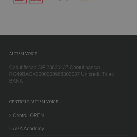
AUTISM VOICE
Codul fiscal: CIF 23830437 Contul bancar:
RO49BACX0000000968803037 Unicredit Tiriac
BANK
CENTRELE AUTISM VOICE
Centrul OPEN
ABA Academy