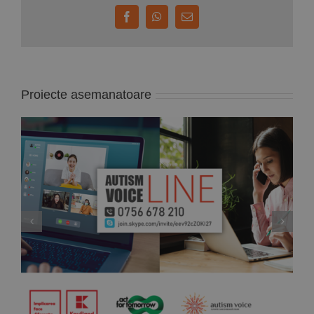
Facebook
WhatsApp
E-
mail:
Proiecte asemanatoare
Autism START – Program de evaluare și
diagnosticare – auto-finanțat AUTISM VOICE