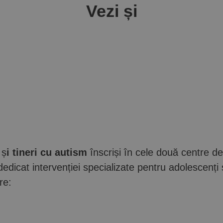
Vezi și
ș
i tineri cu autism
înscriși în cele două centre de
dicat intervenției specializate pentru adolescenți și
re: