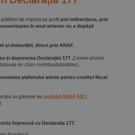
plătitorii de impozit pe profit
pot redirecționa, prin
sponsorizarea în anul anterior nu a depășit
t și deductibil, direct prin ANAF.
a și depunerea Declarației 177
„Cerere privind
torate de către contribuabil/plătitor).
onsumarea plafonului admis pentru creditul fiscal
.
arația se găseste pe
portalul ANAF AICI
.
l;
esta împreună cu Declaratia 177.
 din România!