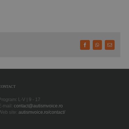
Facebook
WhatsApp
E-
mail:
CONTACT
Program: L-V | 9 - 17
E-mail:
contact@autismvoice.ro
Web site:
autismvoice.ro/contact/