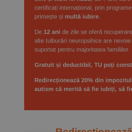
certificați internațional, prin program
primește și
multă iubire
.
De
12 ani
de zile se oferă recuperare
alte tulburări neuropsihice are nevoi
suportat pentru majoritatea familiilor.
Gratuit și deductibil, TU poți constr
Redirecționează 20% din impozitul p
autism că merită să fie iubiți, să 
Redirecționează 