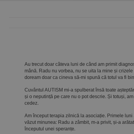
Au trecut doar câteva luni de când am primit diagnos
mână. Radu nu vorbea, nu se uita la mine și crizele 
doream doar ca cineva să-mi spună că totul va fi bin
Cuvântul AUTISM mi-a spulberat însă toate așteptări
și o neputință pe care nu o pot descrie. Și totuși, am
cedez.
Am început terapia zilnică la asociație. Primele luni
văzut minunea: Radu a zâmbit, m-a privit, și-a arătat 
începutul unei speranțe.