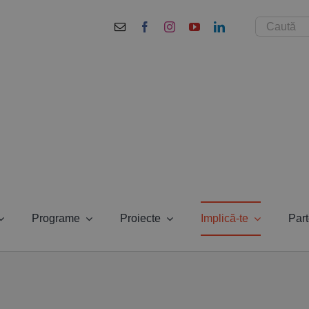
Cautare...
Programe
Proiecte
Implică-te
Part