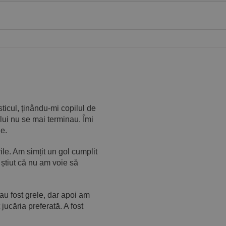
ticul, ținându-mi copilul de
lui nu se mai terminau. Îmi
e.
le. Am simțit un gol cumplit
 știut că nu am voie să
 au fost grele, dar apoi am
jucăria preferată. A fost