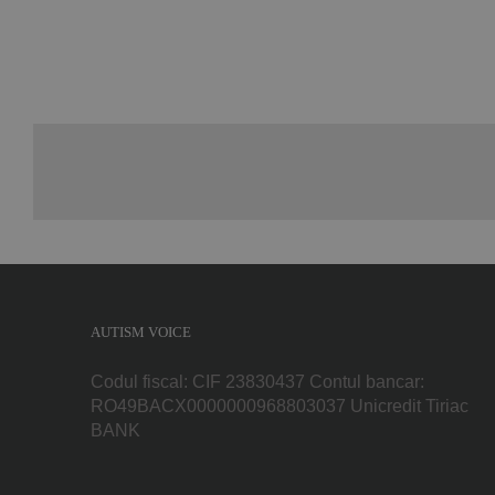
AUTISM VOICE
Codul fiscal: CIF 23830437 Contul bancar:
RO49BACX0000000968803037 Unicredit Tiriac
BANK