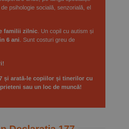
, de psihologie socială, senzorială, el
 familii zilnic
. Un copil cu autism și
in 6 ani
. Sunt costuri greu de
i!
i arată-le copiilor și tinerilor cu
, prieteni sau un loc de muncă!
in Declarația 177