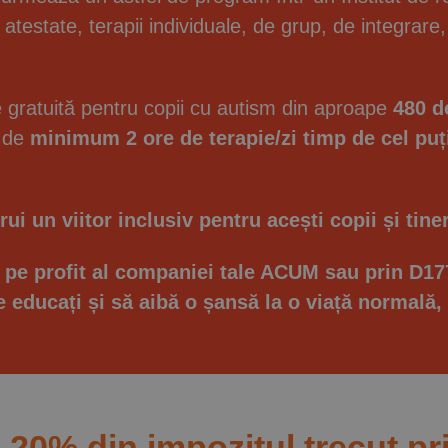
e atestate, terapii individuale, de grup, de integrare
 gratuită pentru copii cu autism din aproape
480 de
e de
minimum 2 ore de terapie/zi timp de cel puț
ui un viitor inclusiv pentru acești copii și tiner
e profit al companiei tale ACUM sau prin D177 ș
fie educați și să aibă o șansă la o viață normală
20% din impozitul trecut pr