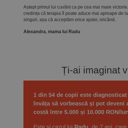
Aștept primul lui cuvânt ca pe cea mai mare victorie
credința că terapia îl poate aduce mai aproape de 
singuri, așa că acceptăm orice ajutor, oricând.
Alexandra, mama lui Radu
Ți-ai imaginat v
1 din 54 de copii este diagnosticat
învăța să vorbească și pot deveni
costă între 5.000 și 10.000 RON/lu
Este și cazul lui
Radu
, de 7 ani, car