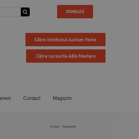
DONEAZĂ
Către Institutul Autism Voice
Către cursurile ABA Masters
eneri
Contact
Magazin
Acasa
Campanii
20% în plus spre reușită