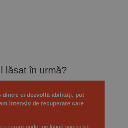
il lăsat în urmă?
intre ei dezvoltă abilități, pot
am intensiv de recuperare care
ecuperare unde, pe lângă specialiști