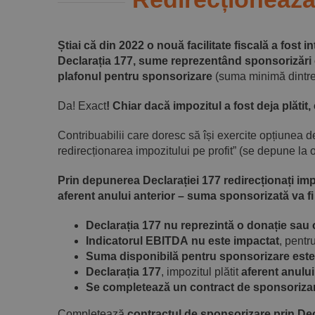
Știai că din 2022 o nouă facilitate fiscală a fost
Declarația 177, sume reprezentând sponsorizări că
plafonul pentru sponsorizare
(suma minimă dintre 
Da! Exact
! Chiar dacă impozitul a fost deja plătit
Contribuabilii care doresc să își exercite opțiunea de
redirecționarea impozitului pe profit” (se depune la 
Prin depunerea Declarației 177 redirecționați imp
aferent anului anterior – suma sponsorizată va fi 
Declarația 177 nu reprezintă o donație sau 
Indicatorul EBITDA
nu este impactat
, pentr
Suma disponibilă pentru sponsorizare este
Declarația 177
, impozitul plătit
aferent anulu
Se completează un contract de sponsorizar
Completează
contractul de sponsorizare prin Dec