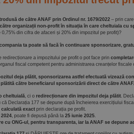
 introdusă de către ANAF prin Ordinul nr. 1679/2022
– prin care 
tre organizații non-profit în situația în care cheltuiala cu 
0,75% din cifra de afaceri și 20% din impozitul pe profit)?
, compania ta poate să facă în continuare sponsorizare, gratui
 redirecționare a impozitului pe profit o pot face prin
completare
organul fiscal competent pentru administrarea creanțelor fiscale da
ozitul deja plătit, sponsorizarea astfel efectuată vizează c
plătită către beneficiarul sponsorizării direct de către ANAF
o cheltuială
, ci o
redirecționare din impozitul deja plătit
. Decl
u că Declarația 177 se depune după încheierea exercițiului fisca
 calculată exact
prin declarația pe profit.
i 2024
, poate fi depusă până la
25 iunie 2025
.
e cu ONG-ul, pentru transparenta, iar la ANAF se depune ac
larația 177
și DĂRUIEȘTE ore de tratament copiilor cu autism