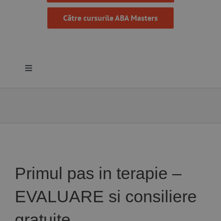
Către cursurile ABA Masters
Toggle
Navigation
Despre noi
Resurse
Programe
Primul pas in terapie –
EVALUARE si consiliere
Proiecte
gratuite.