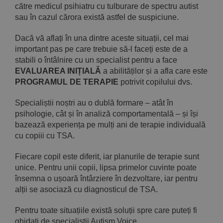
către medicul psihiatru cu tulburare de spectru autist
sau în cazul cărora există astfel de suspiciune.
Dacă vă aflați în una dintre aceste situații, cel mai
important pas pe care trebuie să-l faceți este de a
stabili o întâlnire cu un specialist pentru a face
EVALUAREA INIȚIALĂ
a abilităților și a afla care este
PROGRAMUL DE TERAPIE
potrivit copilului dvs.
Specialiștii noștri au o dublă formare – atât în
psihologie, cât și în analiză comportamentală – și își
bazează experiența pe mulți ani de terapie individuală
cu copiii cu TSA.
Fiecare copil este diferit, iar planurile de terapie sunt
unice. Pentru unii copii, lipsa primelor cuvinte poate
însemna o ușoară întârziere în dezvoltare, iar pentru
alții se asociază cu diagnosticul de TSA.
Pentru toate situațiile există soluții spre care puteți fi
ghidați de specialiștii Autism Voice.