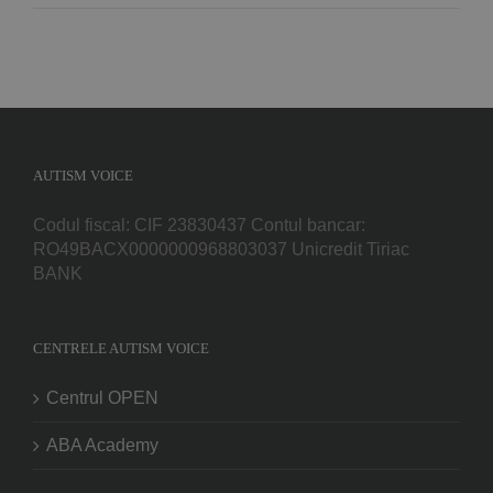
AUTISM VOICE
Codul fiscal: CIF 23830437 Contul bancar:
RO49BACX0000000968803037 Unicredit Tiriac
BANK
CENTRELE AUTISM VOICE
Centrul OPEN
ABA Academy