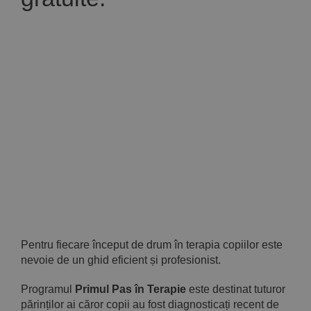
Implică-te
Parteneri
Contact
Magazin
Pentru fiecare început de drum în terapia copiilor este
nevoie de un ghid eficient și profesionist.
Programul
Primul Pas în Terapie
este destinat tuturor
părinților ai căror copii au fost diagnosticați recent de