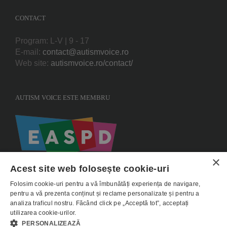
CONTACT
Program: L-V | 9 - 17
E-mail:
contact@autismvoice.ro
Web site:
autismvoice.ro/contact/
AUTISM VOICE ESTE MEMBRU
×
Acest site web folosește cookie-uri
Folosim cookie-uri pentru a vă îmbunătăți experiența de navigare,
pentru a vă prezenta conținut și reclame personalizate și pentru a
analiza traficul nostru. Făcând click pe „Acceptă tot”, acceptați
utilizarea cookie-urilor.
Copyright 2015 AUTISMVOICE |
Termeni si conditii
|
Politica de utilizare
PERSONALIZEAZĂ