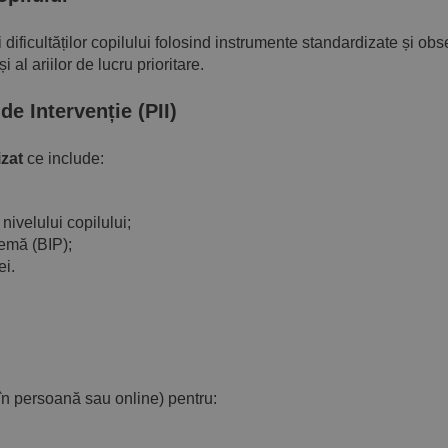
 și dificultăților copilului folosind instrumente standardizate și obs
și al ariilor de lucru prioritare.
de Intervenție (PII)
izat
ce include:
ivelului copilului;
emă (BIP);
ei.
în persoană sau online) pentru: