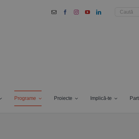
Cautare...
Programe
Proiecte
Implică-te
Part