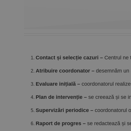
Contact și selecție cazuri –
Centrul ne 
Atribuire coordonator –
desemnăm un spe
Evaluare inițială –
coordonatorul realize
Plan de intervenție –
se creează și se i
Supervizări periodice –
coordonatorul o
Raport de progres –
se redactează și se 