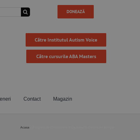
DONEAZĂ
Către Institutul Autism Voice
Către cursurile ABA Masters
eneri
Contact
Magazin
Acasa
Program de Coordonare a Cazurilor în Centre de Terapie