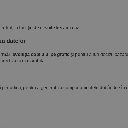
ntrul, în funcție de nevoile fiecărui caz.
za datelor
rmări evoluția copilului pe grafic
și pentru a lua decizii bazat
obiectivă și măsurabilă.
ă
periodică, pentru a generaliza comportamentele dobândite în m