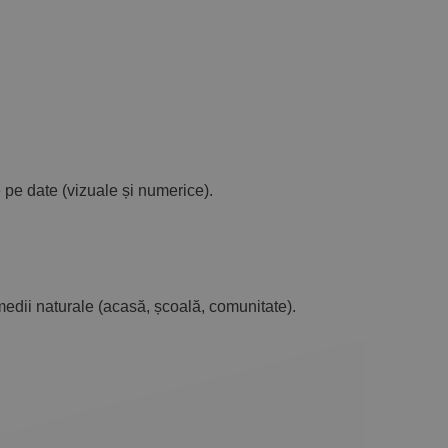
e pe date (vizuale și numerice).
edii naturale (acasă, școală, comunitate).