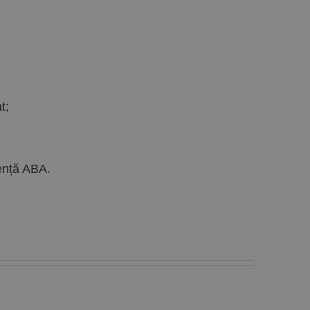
t;
iență ABA.