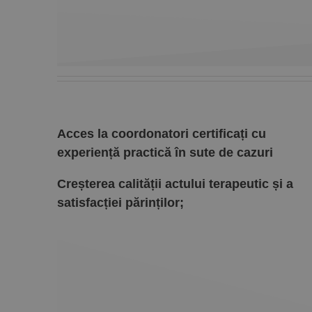
Acces la coordonatori certificați cu
experiență practică în sute de cazuri
Creșterea calității actului terapeutic și a
satisfacției părinților;