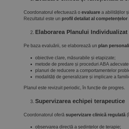
Coordonatorul efectuează o
evaluare
a abilităților
Rezultatul este un
profil detaliat al competențelor
Elaborarea Planului Individualizat 
Pe baza evaluării, se elaborează un
plan personal
obiective clare, măsurabile și etapizate;
metode de predare și proceduri ABA adecvate n
planuri de reducere a comportamentelor probl
modalități de generalizare și implicare a famili
Planul este revizuit periodic, în funcție de progres.
Supervizarea echipei terapeutice
Coordonatorul oferă
supervizare clinică regulată
(
observarea directă a ședințelor de terapie;