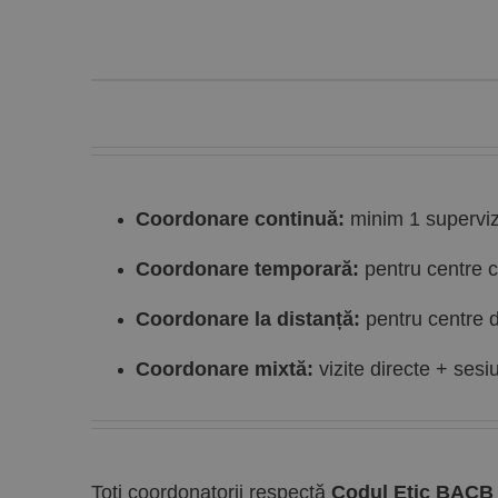
Coordonare continuă:
minim 1 superviz
Coordonare temporară:
pentru centre c
Coordonare la distanță:
pentru centre di
Coordonare mixtă:
vizite directe + sesi
Toți coordonatorii respectă
Codul Etic BACB (