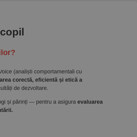
 copil
lor?
 Voice (analiști comportamentali cu
rea corectă, eficientă și etică a
cultăți de dezvoltare.
gi și părinți — pentru a asigura
evaluarea
tării.