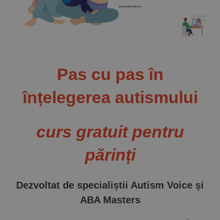
Implică-te
Parteneri
Contact
Pas cu pas în
înțelegerea autismului
Magazin
curs gratuit pentru
părinți
Dezvoltat de speciali
știi Autism Voice și
ABA Masters