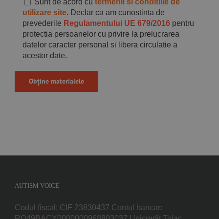
Sunt de acord cu
termenii si conditiile de
utilizare site
. Declar ca am cunostinta de
prevederile
Regulamentului UE 679/2016
pentru
protectia persoanelor cu privire la prelucrarea
datelor caracter personal si libera circulatie a
acestor date.
AUTISM VOICE
Codul fiscal: CIF 23830437 Contul bancar:
RO49BACX0000000968803037 Unicredit Tiriac