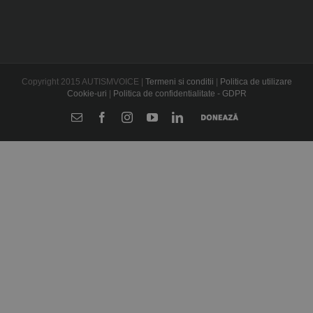
Copyright 2015 AUTISMVOICE |
Termeni si conditii
|
Politica de utilizare
Cookie-uri
|
Politica de confidentialitate - GDPR
E-
Facebook
Instagram
YouTube
LinkedIn
Donează
mail: