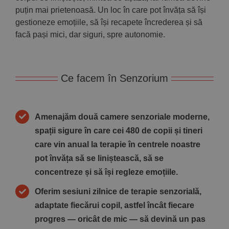
puțin mai prietenoasă. Un loc în care pot învăța să își
gestioneze emoțiile, să își recapete încrederea și să
facă pași mici, dar siguri, spre autonomie.
Ce facem în Senzorium
Amenajăm două camere senzoriale moderne,
spații sigure în care cei 480 de copii și tineri
care vin anual la terapie în centrele noastre
pot învăța să se liniștească, să se
concentreze și să își regleze emoțiile.
Oferim sesiuni zilnice de terapie senzorială,
adaptate fiecărui copil, astfel încât fiecare
progres — oricât de mic — să devină un pas