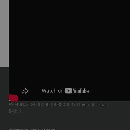
AUTISM VOICE
Codul fiscal: CIF 23830437 Contul bancar:
RO49BACX0000000968803037 Unicredit Tiriac
BANK