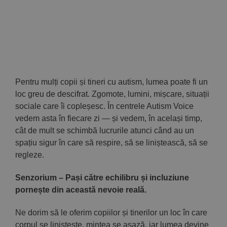
Implică-te
Parteneri
Contact
Pentru mulți copii și tineri cu autism, lumea poate fi un
loc greu de descifrat. Zgomote, lumini, mișcare, situații
Magazin
sociale care îi copleșesc. În centrele Autism Voice
vedem asta în fiecare zi — și vedem, în același timp,
cât de mult se schimbă lucrurile atunci când au un
spațiu sigur în care să respire, să se liniștească, să se
regleze.
Senzorium – Pași către echilibru și incluziune
pornește din această nevoie reală.
Ne dorim să le oferim copiilor și tinerilor un loc în care
corpul se liniștește, mintea se așază, iar lumea devine