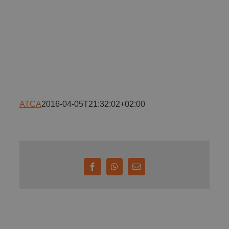
Implică-te
Parteneri
Contact
ATCA
2016-04-05T21:32:02+02:00
Magazin
Facebook
WhatsApp
E-
mail: