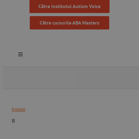
Către Institutul Autism Voice
Către cursurile ABA Masters
Toggle
Navigation
Despre noi
Resurse
Inapoi
Programe
8
Proiecte