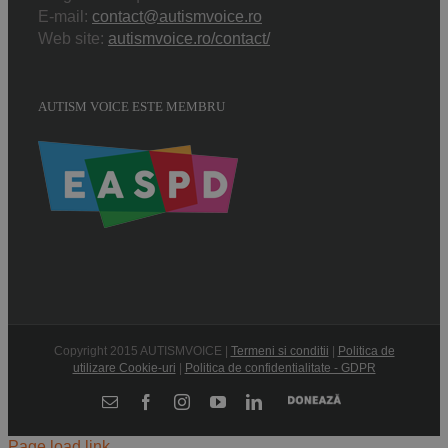
E-mail:
contact@autismvoice.ro
Web site:
autismvoice.ro/contact/
AUTISM VOICE ESTE MEMBRU
Copyright 2015 AUTISMVOICE |
Termeni si conditii
|
Politica de
utilizare Cookie-uri
|
Politica de confidentialitate - GDPR
Donează
E-
Facebook
Instagram
YouTube
LinkedIn
mail:
Page load link