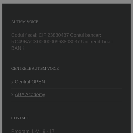
AUTISM VOICE
Codul fiscal: CIF 23830437 Contul bancar:
RO49BACX0000000968803037 Unicredit Tiriac
BANK
CENTRELE AUTISM VOICE
Centrul OPEN
ABA Academy
CONTACT
Program: L-V | 9 - 17