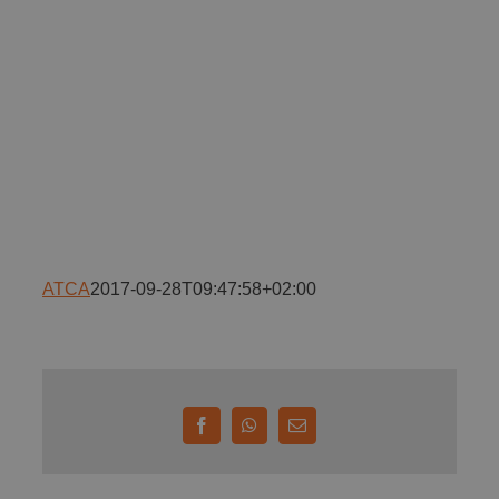
Implică-te
Parteneri
Contact
Magazin
ATCA
2017-09-28T09:47:58+02:00
Facebook
WhatsApp
E-
mail: