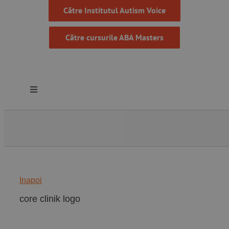
Către Institutul Autism Voice
Către cursurile ABA Masters
Toggle
Navigation
Despre noi
Resurse
Inapoi
Programe
core clinik logo
Proiecte