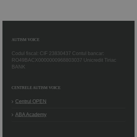
AUTISM VOICE
Codul fiscal: CIF 23830437 Contul bancar:
RO49BACX0000000968803037 Unicredit Tiriac
BANK
CENTRELE AUTISM VOICE
Centrul OPEN
ABA Academy