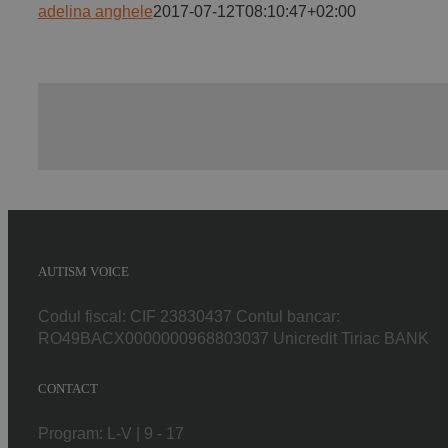
adelina anghele
2017-07-12T08:10:47+02:00
AUTISM VOICE
Codul fiscal: CIF 23830437 Contul bancar:
RO49BACX0000000968803037 Unicredit Tiriac BANK
CONTACT
Program: L-V | 9 - 17