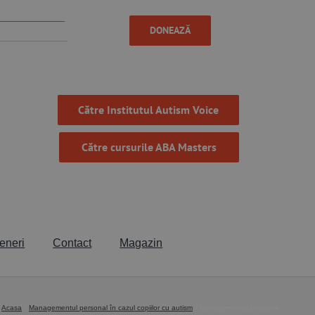
DONEAZĂ
Către Institutul Autism Voice
Către cursurile ABA Masters
eneri
Contact
Magazin
Acasa
Managementul personal în cazul copiilor cu autism
Managementul personal