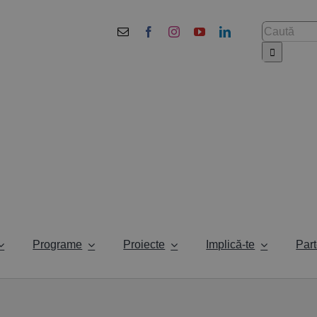
Cautare...
Programe
Proiecte
Implică-te
Part