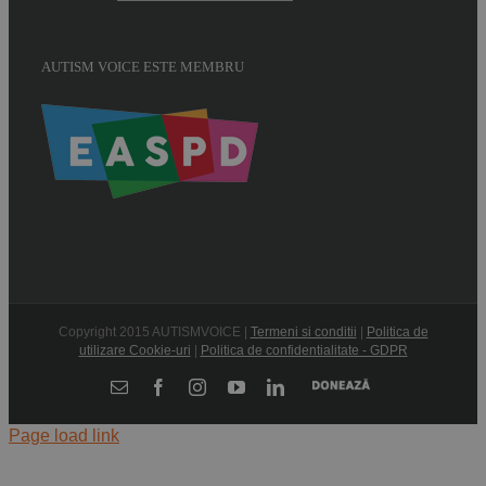
AUTISM VOICE ESTE MEMBRU
Copyright 2015 AUTISMVOICE |
Termeni si conditii
|
Politica de
utilizare Cookie-uri
|
Politica de confidentialitate - GDPR
Donează
E-
Facebook
Instagram
YouTube
LinkedIn
mail:
Page load link