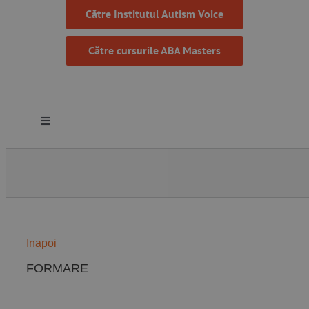
Către Institutul Autism Voice
Către cursurile ABA Masters
Toggle
Navigation
Despre noi
Resurse
Inapoi
Programe
FORMARE
Proiecte