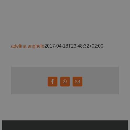
Implică-te
Parteneri
adelina anghele
2017-04-18T23:48:32+02:00
Contact
Magazin
Facebook
WhatsApp
E-
mail: