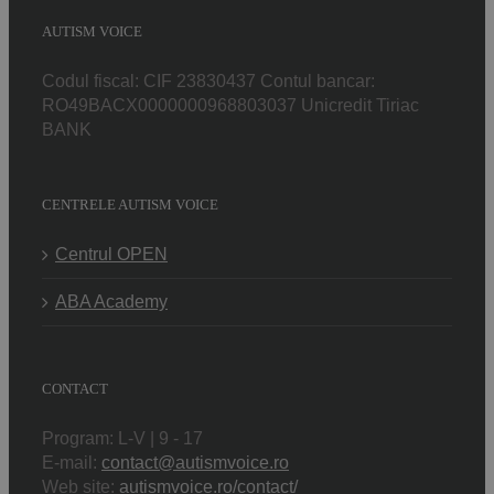
AUTISM VOICE
Codul fiscal: CIF 23830437 Contul bancar:
RO49BACX0000000968803037 Unicredit Tiriac
BANK
CENTRELE AUTISM VOICE
Centrul OPEN
ABA Academy
CONTACT
Program: L-V | 9 - 17
E-mail:
contact@autismvoice.ro
Web site:
autismvoice.ro/contact/