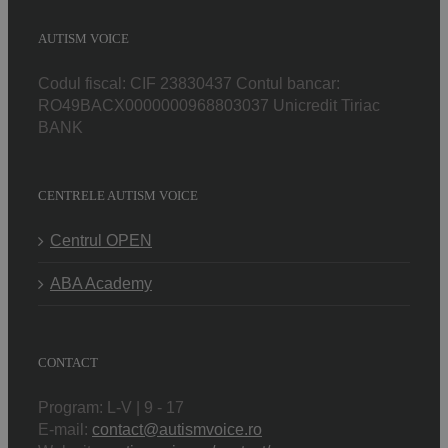
AUTISM VOICE
Codul fiscal: CIF 23830437 Contul bancar:
RO49BACX0000000968803037 Unicredit Tiriac
BANK
CENTRELE AUTISM VOICE
Centrul OPEN
ABA Academy
CONTACT
Program: L-V | 9 - 17
E-mail:
contact@autismvoice.ro