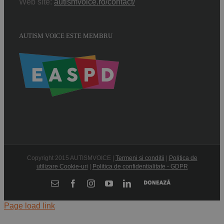
Web site:
autismvoice.ro/contact/
AUTISM VOICE ESTE MEMBRU
Copyright 2015 AUTISMVOICE |
Termeni si conditii
|
Politica de
utilizare Cookie-uri
|
Politica de confidentialitate - GDPR
Donează
E-
Facebook
Instagram
YouTube
LinkedIn
mail:
Page load link