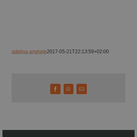
Implică-te
Parteneri
adelina anghele
2017-05-21T22:13:59+02:00
Contact
Magazin
Facebook
WhatsApp
E-
mail: