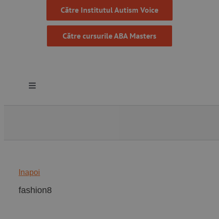
Către Institutul Autism Voice
Către cursurile ABA Masters
Toggle
Navigation
Despre noi
Resurse
Inapoi
Programe
fashion8
Proiecte