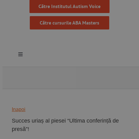
Către Institutul Autism Voice
Către cursurile ABA Masters
Toggle
Navigation
Despre noi
Resurse
Inapoi
Programe
Succes uriaș al piesei “Ultima conferință de
presă”!
Proiecte