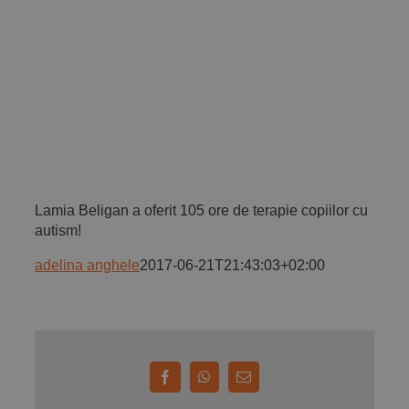
Implică-te
Parteneri
Contact
Lamia Beligan a oferit 105 ore de terapie copiilor cu
Magazin
autism!
adelina anghele
2017-06-21T21:43:03+02:00
Facebook
WhatsApp
E-
mail: