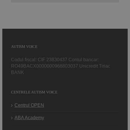
AUTISM VOICE
Codul fiscal: CIF 23830437 Contul bancar:
RO49BACX0000000968803037 Unicredit Tiriac
BANK
CENTRELE AUTISM VOICE
Centrul OPEN
ABA Academy