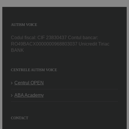
AUTISM VOICE
Codul fiscal: CIF 23830437 Contul bancar:
RO49BACX0000000968803037 Unicredit Tiriac
BANK
CENTRELE AUTISM VOICE
Centrul OPEN
ABA Academy
CONTACT