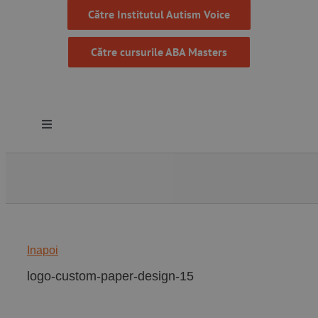
Către Institutul Autism Voice
Către cursurile ABA Masters
Toggle
Navigation
Despre noi
Resurse
Inapoi
Programe
logo-custom-paper-design-15
Proiecte