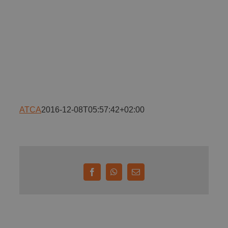
Implică-te
Parteneri
Contact
ATCA
2016-12-08T05:57:42+02:00
Magazin
Facebook
WhatsApp
E-
mail: