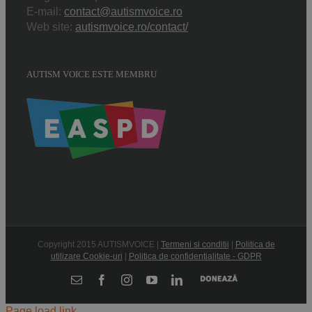
E-mail:
contact@autismvoice.ro
Web site:
autismvoice.ro/contact/
AUTISM VOICE ESTE MEMBRU
Copyright 2015 AUTISMVOICE |
Termeni si conditii
|
Politica de
utilizare Cookie-uri
|
Politica de confidentialitate - GDPR
Donează
E-
Facebook
Instagram
YouTube
LinkedIn
mail:
Page load link