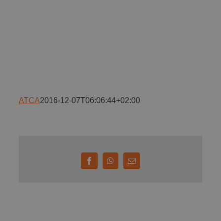
Implică-te
Parteneri
Contact
ATCA
2016-12-07T06:06:44+02:00
Magazin
Facebook
WhatsApp
E-
mail: