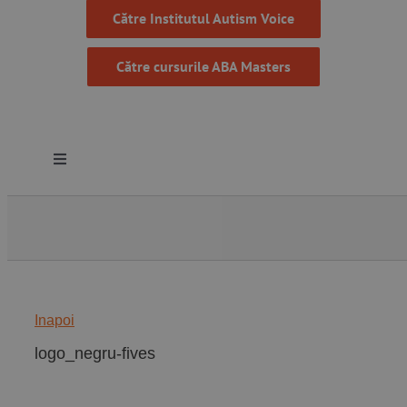
Către Institutul Autism Voice
Către cursurile ABA Masters
Toggle
Navigation
Despre noi
Resurse
Inapoi
Programe
logo_negru-fives
Proiecte