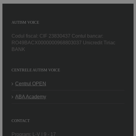
AUTISM VOICE
Codul fiscal: CIF 23830437 Contul bancar:
RO49BACX0000000968803037 Unicredit Tiriac
BANK
CENTRELE AUTISM VOICE
Centrul OPEN
ABA Academy
CONTACT
Program: L-V | 9 - 17