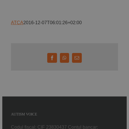
Implică-te
ATCA
2016-12-07T06:01:26+02:00
Parteneri
Contact
Facebook
WhatsApp
E-
mail:
Magazin
AUTISM VOICE
Codul fiscal: CIF 23830437 Contul bancar: