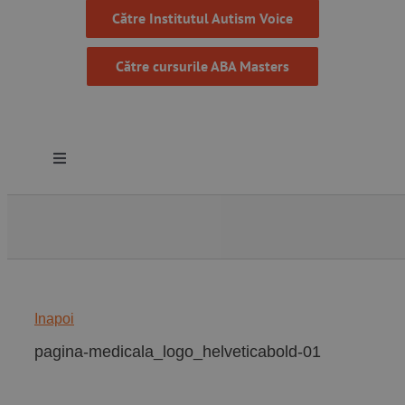
Către Institutul Autism Voice
Către cursurile ABA Masters
Toggle
Navigation
Despre noi
Resurse
Inapoi
Programe
pagina-medicala_logo_helveticabold-01
Proiecte