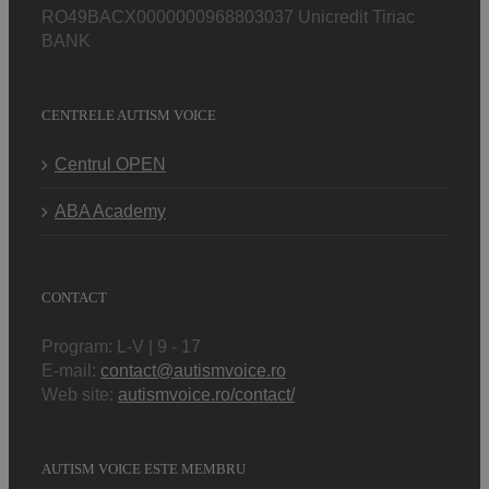
RO49BACX0000000968803037 Unicredit Tiriac
BANK
CENTRELE AUTISM VOICE
Centrul OPEN
ABA Academy
CONTACT
Program: L-V | 9 - 17
E-mail:
contact@autismvoice.ro
Web site:
autismvoice.ro/contact/
AUTISM VOICE ESTE MEMBRU