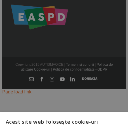
Copyright 2015 AUTISMVOICE |
Termeni si conditii
|
Politica de
utilizare Cookie-uri
|
Politica de confidentialitate - GDPR
Donează
E-
Facebook
Instagram
YouTube
LinkedIn
mail:
Page load link
Acest site web folosește cookie-uri