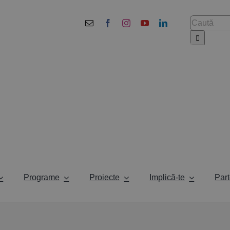
Cautare...
Programe
Proiecte
Implică-te
Part