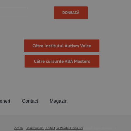
DONEAZĂ
Către Institutul Autism Voice
Către cursurile ABA Masters
eneri
Contact
Magazin
Acasa
Balul Bucuriei, ediția I, la Palatul Ghica Tei
roedl_logo_schwarz_v