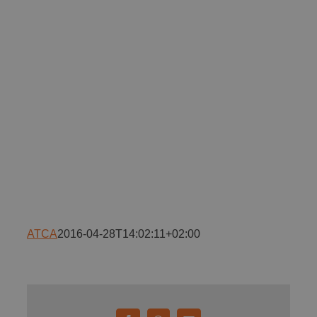
Implică-te
Parteneri
Contact
Magazin
ATCA
2016-04-28T14:02:11+02:00