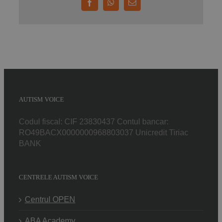
Facebook
WhatsApp
E-
mail:
AUTISM VOICE
Codul fiscal: CIF 23830437 Contul bancar:
RO49BACX0000000968803037 Unicredit Tiriac
BANK
CENTRELE AUTISM VOICE
Centrul OPEN
ABA Academy