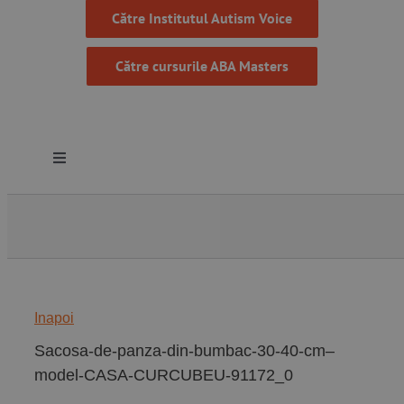
Către Institutul Autism Voice
Către cursurile ABA Masters
Toggle
Navigation
Despre noi
Resurse
Inapoi
Programe
Sacosa-de-panza-din-bumbac-30-40-cm–
model-CASA-CURCUBEU-91172_0
Proiecte