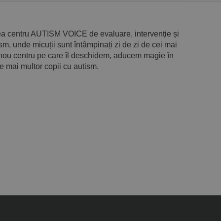
ea centru AUTISM VOICE de evaluare, intervenție și
ism, unde micuții sunt întâmpinați zi de zi de cei mai
e nou centru pe care îl deschidem, aducem magie în
le mai multor copii cu autism.