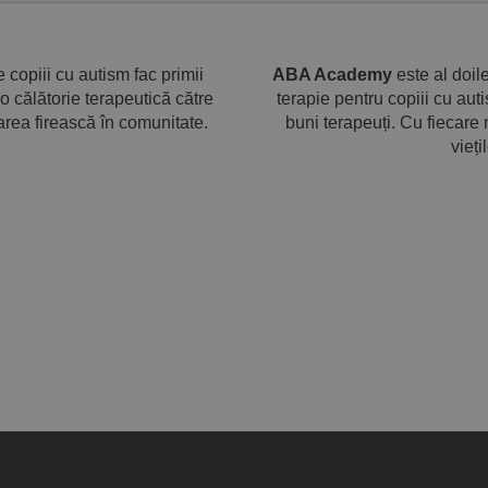
e copiii cu autism fac primii
ABA Academy
este al doil
 o călătorie terapeutică către
terapie pentru copiii cu aut
area firească în comunitate.
buni terapeuți. Cu fiecar
vieți