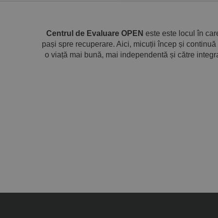
Centrul de Evaluare OPEN
este este locul în car
pași spre recuperare. Aici, micuții încep și continuă
o viață mai bună, mai independentă și către integr