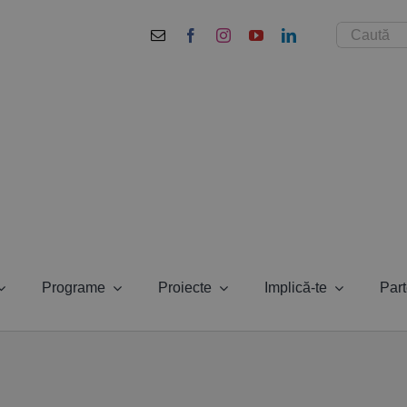
Cautare...
Programe
Proiecte
Implică-te
Part