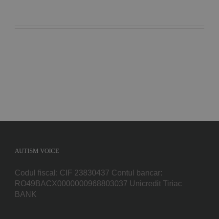
AUTISM VOICE
Codul fiscal: CIF 23830437 Contul bancar:
RO49BACX0000000968803037 Unicredit Tiriac
BANK