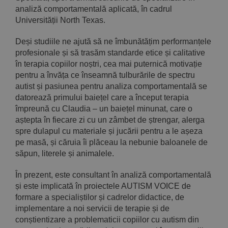
analiză comportamentală aplicată, în cadrul
Universității North Texas.
Deși studiile ne ajută să ne îmbunătățim performanțele
profesionale și să trasăm standarde etice și calitative
în terapia copiilor noștri, cea mai puternică motivație
pentru a învăța ce înseamnă tulburările de spectru
autist și pasiunea pentru analiza comportamentală se
datorează primului baiețel care a început terapia
împreună cu Claudia – un baiețel minunat, care o
aștepta în fiecare zi cu un zâmbet de ștrengar, alerga
spre dulapul cu materiale și jucării pentru a le așeza
pe masă, și căruia îi plăceau la nebunie baloanele de
săpun, literele și animalele.
În prezent, este consultant în analiză comportamentală
și este implicată în proiectele AUTISM VOICE de
formare a specialiștilor și cadrelor didactice, de
implementare a noi servicii de terapie și de
conștientizare a problematicii copiilor cu autism din