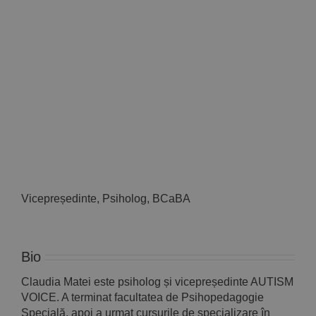
Implică-te
Parteneri
Contact
Magazin
Vicepreședinte, Psiholog, BCaBA
Bio
Claudia Matei este psiholog și vicepreședinte AUTISM
VOICE. A terminat facultatea de Psihopedagogie
Specială, apoi a urmat cursurile de specializare în