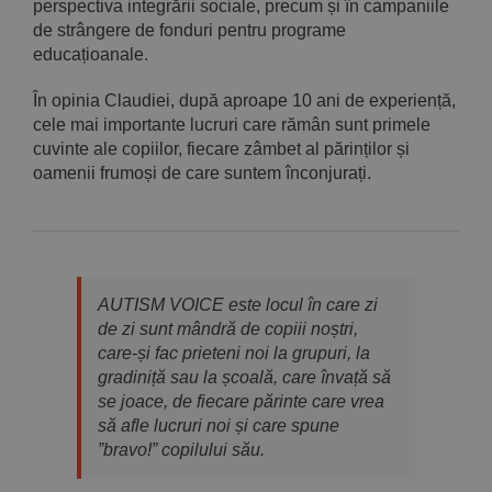
perspectiva integrării sociale, precum și în campaniile
de strângere de fonduri pentru programe
educațioanale.
În opinia Claudiei, după aproape 10 ani de experiență,
cele mai importante lucruri care rămân sunt primele
cuvinte ale copiilor, fiecare zâmbet al părinților și
oamenii frumoși de care suntem înconjurați.
AUTISM VOICE este
locul în care zi
de zi sunt mândră de copiii noștri,
care-și fac prieteni noi la grupuri, la
gradiniță sau la școală, care învață să
se joace, de fiecare părinte care vrea
să afle lucruri noi și care spune
”bravo!” copilului său.