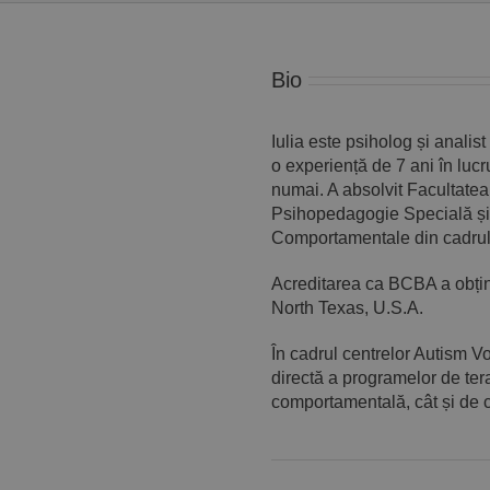
Bio
Iulia este psiholog și anali
o experiență de 7 ani în lucr
numai. A absolvit Facultatea
Psihopedagogie Specială și 
Comportamentale din cadrul U
Acreditarea ca BCBA a obținut
North Texas, U.S.A.
În cadrul centrelor Autism V
directă a programelor de ter
comportamentală, cât și de 