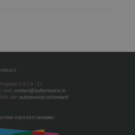
CONTACT
Program: L-V | 9 - 17
E-mail:
contact@autismvoice.ro
Web site:
autismvoice.ro/contact/
AUTISM VOICE ESTE MEMBRU