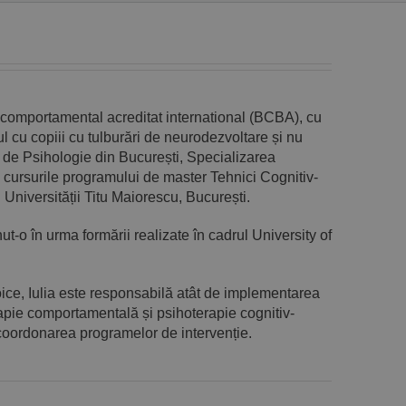
st comportamental acreditat international (BCBA), cu
ul cu copiii cu tulburări de neurodezvoltare și nu
 de Psihologie din București, Specializarea
cursurile programului de master Tehnici Cognitiv-
niversității Titu Maiorescu, București.
-o în urma formării realizate în cadrul University of
oice, Iulia este responsabilă atât de implementarea
apie comportamentală și psihoterapie cognitiv-
coordonarea programelor de intervenție.