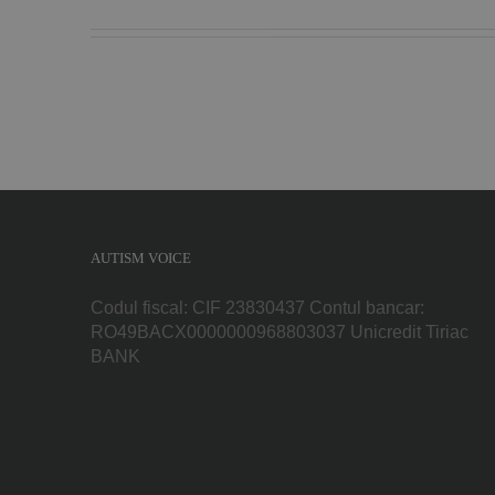
AUTISM VOICE
Codul fiscal: CIF 23830437 Contul bancar:
RO49BACX0000000968803037 Unicredit Tiriac
BANK