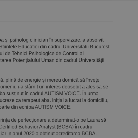
 și psiholog clinician în supervizare, a absolvit
tiințele Educației din cadrul Universității București
lui de Tehnici Psihologice de Control al
area Potențialului Uman din cadrul Universității
ă, plină de energie și mereu dornică să învețe
domeniu i-a stârnit un interes deosebit a ales să se
 aba susținut în cadrul AUTISM VOICE. În urma
creze ca terapeut aba. Inițial a lucrat la domiciliu,
e parte din echipa AUTISM VOICE.
rința de perfecționare a determinat-o pe Laura să
ertified Behavior Analyst (BCBA) în cadrul
iar in
anul 2020 a obtinut acreditarea BCBA.