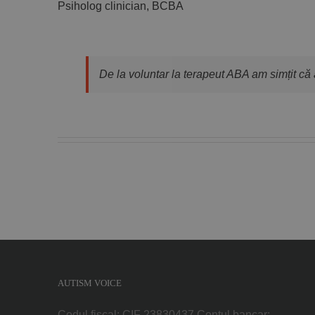
Psiholog clinician, BCBA
De la voluntar la terapeut ABA am simțit că a
AUTISM VOICE
Codul fiscal: CIF 23830437 Contul bancar: