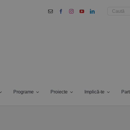
Cautare...
Programe
Proiecte
Implică-te
Part