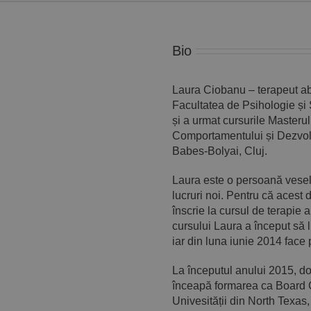
Bio
Laura Ciobanu – terapeut aba
Facultatea de Psihologie și Ș
și a urmat cursurile Masteru
Comportamentului și Dezvolt
Babes-Bolyai, Cluj.
Laura este o persoană vesel
lucruri noi. Pentru că acest 
înscrie la cursul de terapie
cursului Laura a început să lu
iar din luna iunie 2014 fac
La începutul anului 2015, do
înceapă formarea ca Board C
Univesității din North Texas, 