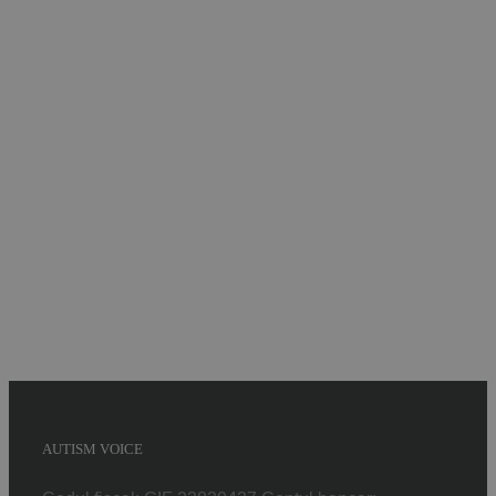
Implică-te
Parteneri
Contact
Magazin
AUTISM VOICE