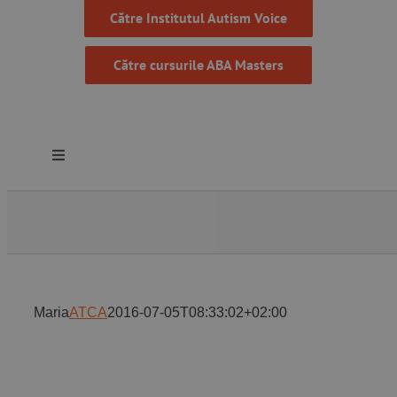
Către Institutul Autism Voice
Către cursurile ABA Masters
Toggle
Navigation
Despre noi
Resurse
Maria
ATCA
2016-07-05T08:33:02+02:00
Programe
Proiecte