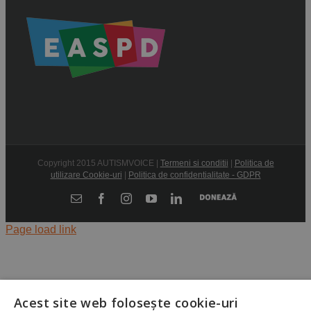
Copyright 2015 AUTISMVOICE |
Termeni si conditii
|
Politica de
utilizare Cookie-uri
|
Politica de confidentialitate - GDPR
Donează
E-
Facebook
Instagram
YouTube
LinkedIn
mail:
Page load link
Acest site web folosește cookie-uri