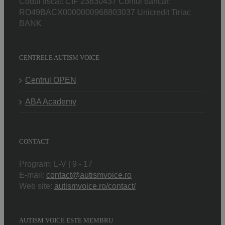
Codul fiscal: CIF 23830437 Contul bancar:
RO49BACX0000000968803037 Unicredit Tiriac
BANK
CENTRELE AUTISM VOICE
Centrul OPEN
ABA Academy
CONTACT
Program: L-V | 9 - 17
E-mail:
contact@autismvoice.ro
Web site:
autismvoice.ro/contact/
AUTISM VOICE ESTE MEMBRU