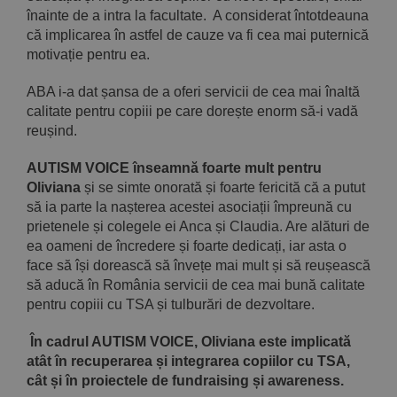
înainte de a intra la facultate. A considerat întotdeauna
că implicarea în astfel de cauze va fi cea mai puternică
motivație pentru ea.
ABA i-a dat șansa de a oferi servicii de cea mai înaltă
calitate pentru copiii pe care dorește enorm să-i vadă
reușind.
AUTISM VOICE înseamnă foarte mult pentru
Oliviana
și se simte onorată și foarte fericită că a putut
să ia parte la nașterea acestei asociații împreună cu
prietenele și colegele ei Anca și Claudia. Are alături de
ea oameni de încredere și foarte dedicați, iar asta o
face să își dorească să învețe mai mult și să reușească
să aducă în România servicii de cea mai bună calitate
pentru copiii cu TSA și tulburări de dezvoltare.
În cadrul AUTISM VOICE, Oliviana este implicată
atât în recuperarea și integrarea copiilor cu TSA,
cât și în proiectele de fundraising și awareness.