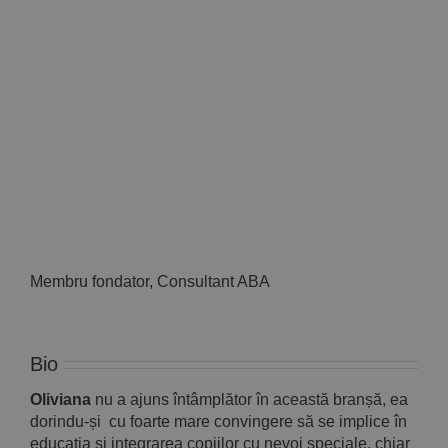
Implică-te
Parteneri
Contact
Magazin
Membru fondator, Consultant ABA
Bio
Oliviana
nu a ajuns întâmplător în această branșă, ea
dorindu-și cu foarte mare convingere să se implice în
educația și integrarea copiilor cu nevoi speciale, chiar