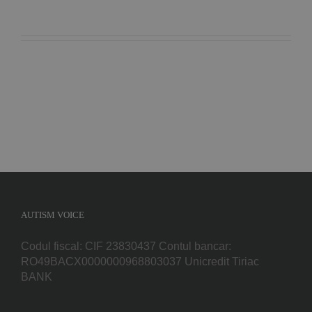
AUTISM VOICE
Codul fiscal: CIF 23830437 Contul bancar:
RO49BACX0000000968803037 Unicredit Tiriac
BANK