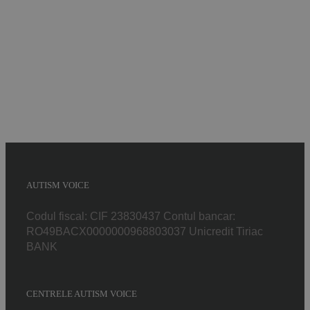
Implică-te
Parteneri
Contact
Magazin
AUTISM VOICE
Codul fiscal: CIF 23830437 Contul bancar:
RO49BACX0000000968803037 Unicredit Tiriac
BANK
CENTRELE AUTISM VOICE