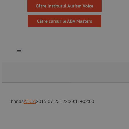
Către Institutul Autism Voice
Către cursurile ABA Masters
Toggle
Navigation
Despre noi
Resurse
hands
ATCA
2015-07-23T22:29:11+02:00
Programe
Proiecte