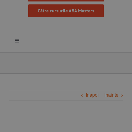
Către cursurile ABA Masters
Toggle
Navigation
Despre noi
Resurse
Programe
Inapoi
Inainte
Proiecte