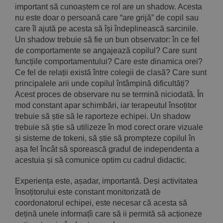
important să cunoaștem ce rol are un shadow. Acesta
nu este doar o persoană care “are grijă” de copil sau
care îl ajută pe acesta să își îndeplinească sarcinile.
Un shadow trebuie să fie un bun observator: în ce fel
de comportamente se angajează copilul? Care sunt
funcțiile comportamentului? Care este dinamica orei?
Ce fel de relații există între colegii de clasă? Care sunt
principalele arii unde copilul întâmpină dificultăți?
Acest proces de observare nu se termină niciodată. În
mod constant apar schimbări, iar terapeutul însoțitor
trebuie să știe să le raporteze echipei. Un shadow
trebuie să știe să utilizeze în mod corect orare vizuale
și sisteme de tokeni, să știe să prompteze copilul în
așa fel încât să sporească gradul de independenta a
acestuia și să comunice optim cu cadrul didactic.
Experiența este, așadar, importantă. Deși activitatea
însoțitorului este constant monitorizată de
coordonatorul echipei, este necesar că acesta să
dețină unele informațîi care să ii permită să acționeze