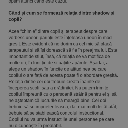
optim atunci când este cazul.
Când și cum se formează relația dintre shadow și
copil?
Acea “chimie” dintre copil și terapeut despre care
vorbesc uneori părinții este înțeleasă uneori în mod
greșit. Este evident că ne dorim ca cel mic să placă
terapeutul și să își dorească să fie în preajma lui. Este
important de știut, însă, că relația se va motifica de
multe ori, în funcție de situațiile apărute. Așadar, a
alege un shadow în funcție de atitudinea pe care
copilul o are față de acesta poate fi o abordare greșită.
Relația dintre cei doi trebuie creată înainte de
începerea școlii sau a grădiniței. Nu putem trimite
copilul împreună cu o persoană străină pentru el și să
ne așteptăm că lucrurile să meargă bine. Cei doi
trebuie să se imprietenteasca, dar mai mult decât atât,
trebuie să se stabilească controlul instrucțional.
Copilul nu va urma insructiile unei personae pe care
nu o cunoaște în prealabil.