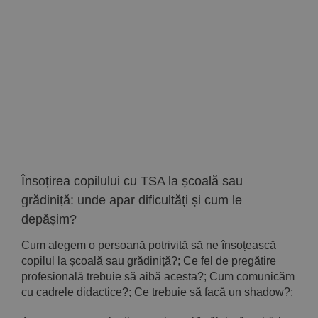
Implică-te
Parteneri
Contact
Magazin
Însoțirea copilului cu TSA la școală sau
grădiniță: unde apar dificultăți și cum le
depășim?
Cum alegem o persoană potrivită să ne însoțească
copilul la școală sau grădiniță?; Ce fel de pregătire
profesională trebuie să aibă acesta?; Cum comunicăm
cu cadrele didactice?; Ce trebuie să facă un shadow?;