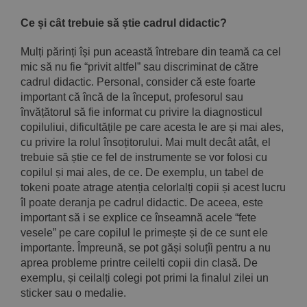
Ce și cât trebuie să știe cadrul didactic?
Mulți părinți își pun această întrebare din teamă ca cel
mic să nu fie “privit altfel” sau discriminat de către
cadrul didactic. Personal, consider că este foarte
important că încă de la început, profesorul sau
învățătorul să fie informat cu privire la diagnosticul
copiluliui, dificultățile pe care acesta le are și mai ales,
cu privire la rolul însoțitorului. Mai mult decât atât, el
trebuie să știe ce fel de instrumente se vor folosi cu
copilul și mai ales, de ce. De exemplu, un tabel de
tokeni poate atrage atenția celorlalți copii și acest lucru
îl poate deranja pe cadrul didactic. De aceea, este
important să i se explice ce înseamnă acele “fete
vesele” pe care copilul le primește și de ce sunt ele
importante. Împreună, se pot găși soluțîi pentru a nu
aprea probleme printre ceilelti copii din clasă. De
exemplu, și ceilalți colegi pot primi la finalul zilei un
sticker sau o medalie.