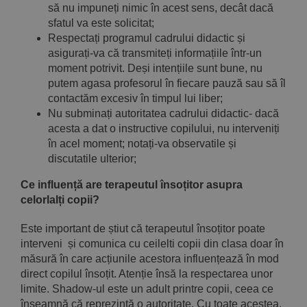
să nu impuneți nimic în acest sens, decât dacă
sfatul va este solicitat;
Respectați programul cadrului didactic și
asigurați-va că transmiteți informațiile într-un
moment potrivit. Deși intențiile sunt bune, nu
putem agasa profesorul în fiecare pauză sau să îl
contactăm excesiv în timpul lui liber;
Nu subminați autoritatea cadrului didactic- dacă
acesta a dat o instructive copilului, nu interveniți
în acel moment; notați-va observatile și
discutatile ulterior;
Ce influență are terapeutul însoțitor asupra
celorlalți copii?
Este important de știut că terapeutul însoțitor poate
interveni și comunica cu ceilelti copii din clasa doar în
măsură în care acțiunile acestora influențează în mod
direct copilul însoțit. Atenție însă la respectarea unor
limite. Shadow-ul este un adult printre copii, ceea ce
înseamnă că reprezintă o autoritate. Cu toate acestea,