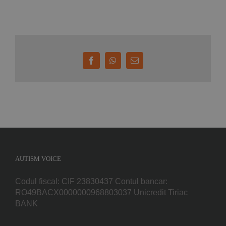
Facebook
WhatsApp
E-
mail:
AUTISM VOICE
Codul fiscal: CIF 23830437 Contul bancar:
RO49BACX0000000968803037 Unicredit Tiriac
BANK