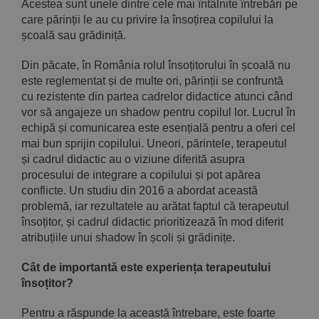
Acestea sunt unele dintre cele mai întâlnite întrebări pe
care părinții le au cu privire la însoțirea copilului la
școală sau grădiniță.
Din păcate, în România rolul însoțitorului în școală nu
este reglementat și de multe ori, părinții se confruntă
cu rezistente din partea cadrelor didactice atunci când
vor să angajeze un shadow pentru copilul lor. Lucrul în
echipă și comunicarea este esențială pentru a oferi cel
mai bun sprijin copilului. Uneori, părintele, terapeutul
și cadrul didactic au o viziune diferită asupra
procesului de integrare a copilului și pot apărea
conflicte. Un studiu din 2016 a abordat această
problemă, iar rezultatele au arătat faptul că terapeutul
însoțitor, și cadrul didactic prioritizează în mod diferit
atribuțiile unui shadow în școli și grădinițe.
Cât de importantă este experiența terapeutului
însoțitor?
Pentru a răspunde la această întrebare, este foarte