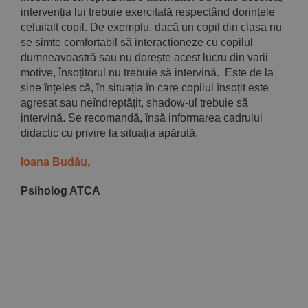
intervenția lui trebuie exercitată respectând dorințele
celuilalt copil. De exemplu, dacă un copil din clasa nu
se simte comfortabil să interacționeze cu copilul
dumneavoastră sau nu dorește acest lucru din varii
motive, însoțitorul nu trebuie să intervină. Este de la
sine înțeles că, în situația în care copilul însoțit este
agresat sau neîndreptățit, shadow-ul trebuie să
intervină. Se recomandă, însă informarea cadrului
didactic cu privire la situația apărută.
Ioana Budău,
Psiholog ATCA