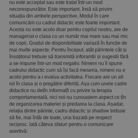
nu este acceptat sau este tratat într-un mod
necorespunzător. Este important, însă să privim
situația din ambele perspective. Modul în care
comunicăm cu cadrul didactic este foarte important.
Acesta nu este acolo doar pentru copilul nostru, are de
manageriat o clasa cu un număr mai mare sau mai mic
de copii. Gradul de disponibilitate variază în funcție de
mai multe aspecte. Pentru început, atât părintele cât și
însoțitorul trebuie să transmită inforamtii și sugestii fără
a se impune într-un mod negativ. Nimeni nu îi spune
cadrului didactic cum să își facă meseria, nimeni nu e
acolo pentru a-i evalua activitatea. Fiecare are un alt
rol în clasa și o pregătire diferită. Așa cum unele cadre
didactice nu dețîn informațîi cu privire la terapia
comportamentală, nici noi nu cunoaștem aspect ce țîn
de organizarea materiei și predarea la clasa. Așadar,
relația dintre părinte, cadru didactic și shadow trebuie
să fie, mai întâi de toate, una bazată pe respect
reciproc. Iată câteva sfaturi pentru o comunicare
asertivă: