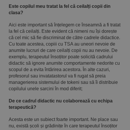
Este copilul meu tratat la fel că ceilalți copii din
clasa?
Aici este important să înțelegem ce înseamnă a fi tratat
la fel că ceilalți. Este evident că nimeni nu își dorește
că cel mic să fie discriminat de către cadrele didactice.
Cu toate acestea, copiii cu TSA au uneori nevoie de
anumite lucruri de care ceilalți copii nu au nevoie. De
exemplu, terapeutul însoțitor poate solicită cadrului
didactic să ignore anumite comportamente nedorite cu
scopul de a evita întărirea acestora. În alte cazuri,
profesorul sau invatatastorul va fi rugat să preia
managerierea sistemului de tokeni sau să îi distribuie
copilului unele sarcini în mod diferit;
De ce cadrul didactic nu colaborează cu echipa
terapeutică?
Acesta este un subiect foarte important. Ne place sau
nu, există școli și grădinițe în care terapeutul însoțitor