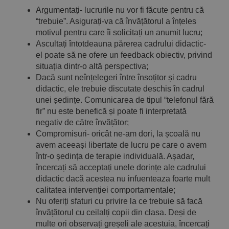
Argumentați- lucrurile nu vor fi făcute pentru că
“trebuie”. Asigurați-va că învățătorul a înțeles
motivul pentru care îi solicitați un anumit lucru;
Ascultați întotdeauna părerea cadrului didactic-
el poate să ne ofere un feedback obiectiv, privind
situația dintr-o altă perspectiva;
Dacă sunt neînțelegeri între însoțitor și cadru
didactic, ele trebuie discutate deschis în cadrul
unei ședințe. Comunicarea de tipul “telefonul fără
fir” nu este benefică și poate fi interpretată
negativ de către învățător;
Compromisuri- oricât ne-am dori, la școală nu
avem aceeași libertate de lucru pe care o avem
într-o ședința de terapie individuală. Așadar,
încercați să acceptați unele dorințe ale cadrului
didactic dacă acestea nu infuenteaza foarte mult
calitatea intervenției comportamentale;
Nu oferiți sfaturi cu privire la ce trebuie să facă
învățătorul cu ceilalți copii din clasa. Deși de
multe ori observați greșeli ale acestuia, încercați