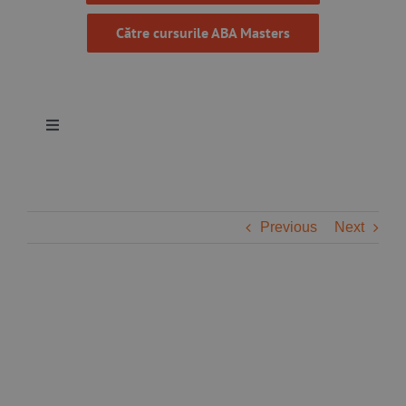
Către cursurile ABA Masters
Toggle
Navigation
Despre noi
Previous
Next
Resurse
Programe
Proiecte