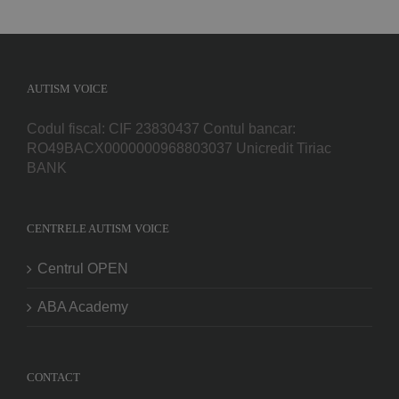
AUTISM VOICE
Codul fiscal: CIF 23830437 Contul bancar:
RO49BACX0000000968803037 Unicredit Tiriac
BANK
CENTRELE AUTISM VOICE
Centrul OPEN
ABA Academy
CONTACT