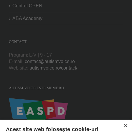
Centrul OPEN
ABA Academy
CONTACT
Program: L-V | 9 - 17
E-mail:
contact@autismvoice.ro
Web site:
autismvoice.ro/contact/
AUTISM VOICE ESTE MEMBRU
×
Acest site web folosește cookie-uri