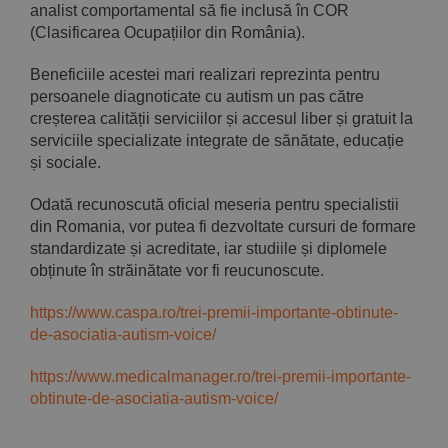
analist comportamental să fie inclusă în COR
(Clasificarea Ocupațiilor din România).
Beneficiile acestei mari realizari reprezinta pentru
persoanele diagnoticate cu autism un pas către
creșterea calității serviciilor și accesul liber și gratuit la
serviciile specializate integrate de sănătate, educație
și sociale.
Odată recunoscută oficial meseria pentru specialistii
din Romania, vor putea fi dezvoltate cursuri de formare
standardizate și acreditate, iar studiile și diplomele
obținute în străinătate vor fi reucunoscute.
https://www.caspa.ro/trei-premii-importante-obtinute-
de-asociatia-autism-voice/
https://www.medicalmanager.ro/trei-premii-importante-
obtinute-de-asociatia-autism-voice/