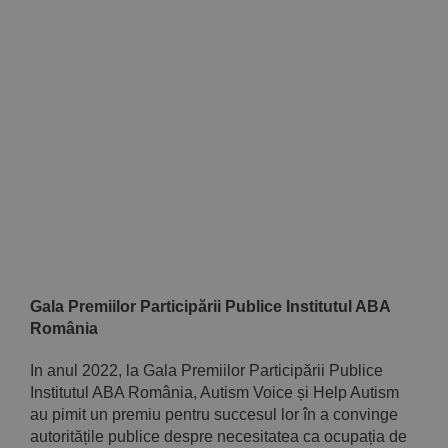
Implică-te
Parteneri
Contact
Magazin
Gala Premiilor Participării Publice Institutul ABA
România
In anul 2022, la Gala Premiilor Participării Publice
Institutul ABA România, Autism Voice și Help Autism
au pimit un premiu pentru succesul lor în a convinge
autoritățile publice despre necesitatea ca ocupația de