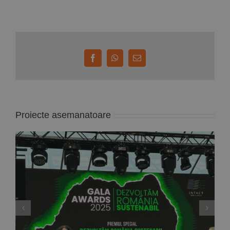
Facebook
WhatsApp
E-
mail:
Proiecte asemanatoare
Ordinul “Meritul pentru Promovarea Drepturilor
Omului și Angajament Social” în grad de