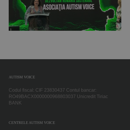
cavaler
AUTISM VOICE
Codul fiscal: CIF 23830437 Contul bancar:
RO49BACX0000000968803037 Unicredit Tiriac
BANK
CENTRELE AUTISM VOICE