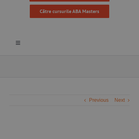
Către cursurile ABA Masters
Toggle
Navigation
Despre noi
Resurse
Programe
Previous
Next
Proiecte