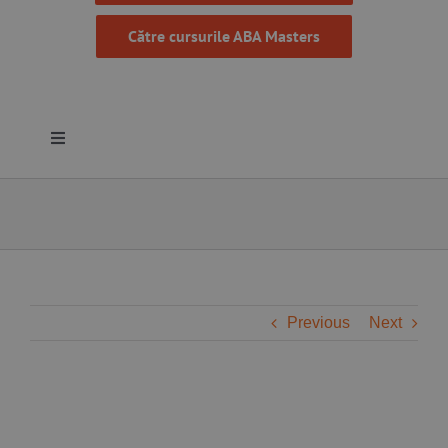
Către cursurile ABA Masters
Toggle
Navigation
Despre noi
Resurse
Programe
Previous
Next
Proiecte