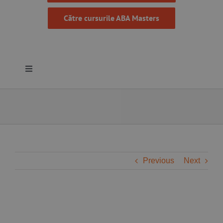
Către cursurile ABA Masters
Toggle
Navigation
Despre noi
Resurse
Programe
Previous
Next
Proiecte