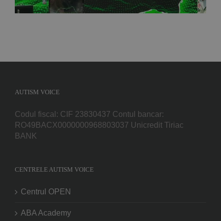
AUTISM VOICE
Codul fiscal: CIF 23830437 Contul bancar:
RO49BACX0000000968803037 Unicredit Tiriac
BANK
CENTRELE AUTISM VOICE
Centrul OPEN
ABA Academy