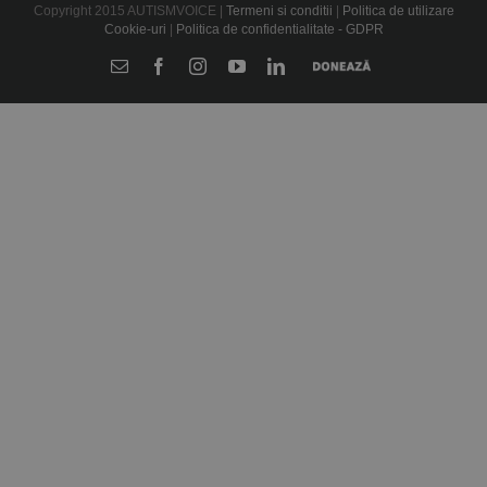
Copyright 2015 AUTISMVOICE |
Termeni si conditii
|
Politica de utilizare
Cookie-uri
|
Politica de confidentialitate - GDPR
E-
Facebook
Instagram
YouTube
LinkedIn
Donează
mail: