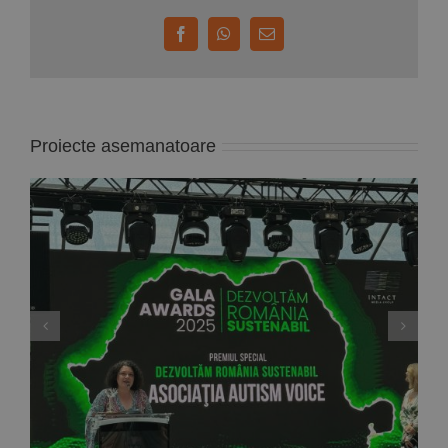
Facebook
WhatsApp
E-
mail:
Proiecte asemanatoare
Ordinul “Meritul pentru Promovarea Drepturilor
Omului și Angajament Social” în grad de
cavaler