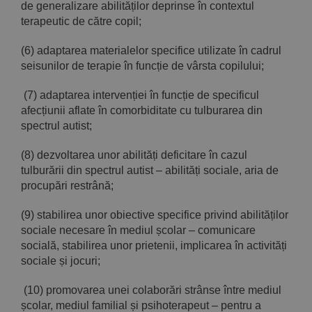
de generalizare abilităților deprinse în contextul
terapeutic de către copil;
(6) adaptarea materialelor specifice utilizate în cadrul
seisunilor de terapie în funcție de vârsta copilului;
(7) adaptarea intervenției în funcție de specificul
afecțiunii aflate în comorbiditate cu tulburarea din
spectrul autist;
(8) dezvoltarea unor abilități deficitare în cazul
tulburării din spectrul autist – abilități sociale, aria de
procupări restrână;
(9) stabilirea unor obiective specifice privind abilităților
sociale necesare în mediul școlar – comunicare
socială, stabilirea unor prietenii, implicarea în activități
sociale și jocuri;
(10) promovarea unei colaborări strânse între mediul
școlar, mediul familial și psihoterapeut – pentru a