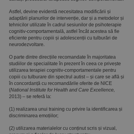
Astfel, devine evidentă necesitatea modificării și
adaptării planurilor de intervenție, dar și a metodelor și
tehnicilor utilizate în cadrul sesiunilor de psihoterapie
cognitiv-comportamentală, astfel încât acestea să fie
eficiente pentru copiii și adolescenții cu tulburări de
neurodezvoltare.
O parte dintre direcțiile recomandate în majoritatea
studiilor de specialitate în prezent în ceea ce privește
utilizarea terapiei cognitiv-comportamentale pentru
copiii cu tulburare din spectrul autist – și care se află și
în concordanță cu recomandările oferite de NICE
(
National Institute for Health and Care Excellence,
2013) – se referă la:
(1) realizarea unui training cu privire la identificarea și
discriminarea emoțiilor;
(2) utilizarea materialelor cu conținut scris și vizual,