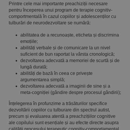
Printre cele mai importante preachiziții necesare
pentru începerea unui program de terapie cognitiv-
comportmentală în cazul copiilor și adolescenților cu
tulburări de neurodezvoltare se numără:
abilitatea de a recunoaște, eticheta și discrimina
emoțiile;
abilități verbale și de comunicare la un nivel
suficient de bun raportat la vârsta cronologică;
dezvoltarea adecvată a memoriei de scurtă și de
lungă durată;
abilități de bază în ceea ce privește
argumentarea simplă;
dezvoltarea adecvată a imaginii de sine și a
meta-cogniției (gândire despre procesul gândirii);
Înțelegerea în profunzime a trăsăturilor specifice
dezvoltării copiilor cu tulburare din spectrul autist,
precum și evaluarea atentă a preachzițiilor cognitive
ale copilului sunt esențiale și au efecte directe asupra
calității procesului terapeutic cognitiv-comportamental.