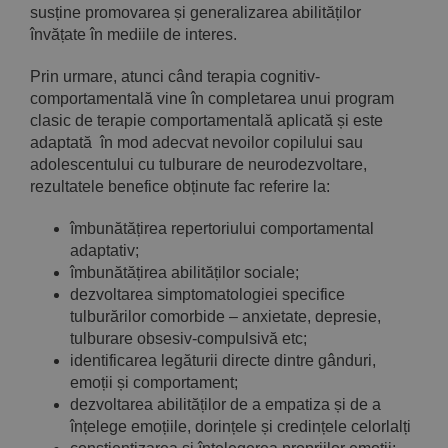
susține promovarea și generalizarea abilităților
învățate în mediile de interes.
Prin urmare, atunci când terapia cognitiv-
comportamentală vine în completarea unui program
clasic de terapie comportamentală aplicată și este
adaptată în mod adecvat nevoilor copilului sau
adolescentului cu tulburare de neurodezvoltare,
rezultatele benefice obținute fac referire la:
îmbunătățirea repertoriului comportamental
adaptativ;
îmbunătățirea abilităților sociale;
dezvoltarea simptomatologiei specifice
tulburărilor comorbide – anxietate, depresie,
tulburare obsesiv-compulsivă etc;
identificarea legăturii directe dintre gânduri,
emoții și comportament;
dezvoltarea abilităților de a empatiza și de a
înțelege emoțiile, dorințele și credințele celorlalți