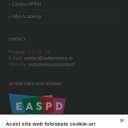
Centrul OPEN
ABA Academy
CONTACT
Program: L-V | 9 - 17
E-mail:
contact@autismvoice.ro
Web site:
autismvoice.ro/contact/
AUTISM VOICE ESTE MEMBRU
×
Acest site web folosește cookie-uri