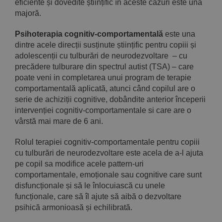
eficiente și dovedite științific în aceste cazuri este una
majoră.
Psihoterapia cognitiv-comportamentală
este una
dintre acele direcții susținute științific pentru copiii și
adolescenții cu tulburări de neurodezvoltare – cu
precădere tulburare din spectrul autist (TSA) – care
poate veni in completarea unui program de terapie
comportamentală aplicată, atunci când copilul are o
serie de achiziții cognitive, dobândite anterior începerii
intervenției cognitiv-comportamentale si care are o
vârstă mai mare de 6 ani.
Rolul terapiei cognitiv-comportamentale pentru copiii
cu tulburări de neurodezvoltare este acela de a-l ajuta
pe copil sa modifice acele pattern-uri
comportamentale, emoționale sau cognitive care sunt
disfuncționale și să le înlocuiască cu unele
funcționale, care să îl ajute să aibă o dezvoltare
psihică armonioasă și echilibrată.