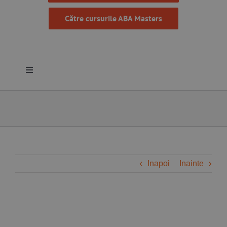
Către cursurile ABA Masters
Toggle
Navigation
Despre noi
Resurse
Programe
Inapoi
Inainte
Proiecte