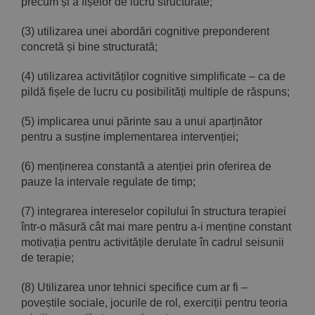
precum și a fișelor de lucru structurate;
(3) utilizarea unei abordări cognitive preponderent
concretă și bine structurată;
(4) utilizarea activităților cognitive simplificate – ca de
pildă fișele de lucru cu posibilități multiple de răspuns;
(5) implicarea unui părinte sau a unui aparținător
pentru a susține implementarea intervenției;
(6) menținerea constantă a atenției prin oferirea de
pauze la intervale regulate de timp;
(7) integrarea intereselor copilului în structura terapiei
într-o măsură cât mai mare pentru a-i menține constant
motivația pentru activitățile derulate în cadrul seisunii
de terapie;
(8) Utilizarea unor tehnici specifice cum ar fi –
poveștile sociale, jocurile de rol, exerciții pentru teoria