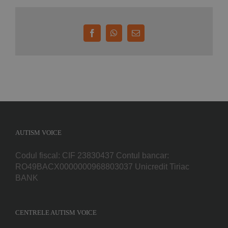
Facebook
WhatsApp
E-
mail:
AUTISM VOICE
Codul fiscal: CIF 23830437 Contul bancar:
RO49BACX0000000968803037 Unicredit Tiriac
BANK
CENTRELE AUTISM VOICE