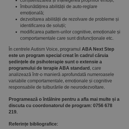
conștientizarea și înțelegerea propriilor emoții;
îmbunătățirea abilității de auto-reglare
emoțională;
dezvoltarea abilității de rezolvare de probleme și
identificarea de soluții;
modificarea pattern-urilor cognitive, emoționale și
comportamentale care sunt disfuncționale etc.
În centrele Autism Voice, programul
ABA Next Step
este un program special creat în cadrul căruia
ședințele de psihoterapie sunt o extensie a
programului de terapie ABA standard
, care
analizează într-o manieră aprofundată numeroasele
variabile comportamentale, emoționale și cognitive
responsabile de tulburările de neurodezvoltare.
Programează o întâlnire pentru a afla mai multe și a
discuta cu coordonatorul de program: 0756 678
219.
Referințe bibliografice: