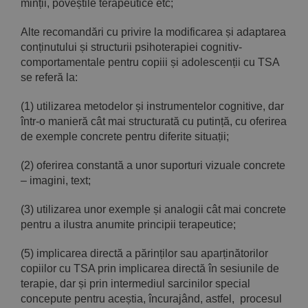
minții, poveștile terapeutice etc;
Alte recomandări cu privire la modificarea și adaptarea
conținutului și structurii psihoterapiei cognitiv-
comportamentale pentru copiii și adolescenții cu TSA
se referă la:
(1) utilizarea metodelor și instrumentelor cognitive, dar
într-o manieră cât mai structurată cu putință, cu oferirea
de exemple concrete pentru diferite situații;
(2) oferirea constantă a unor suporturi vizuale concrete
– imagini, text;
(3) utilizarea unor exemple și analogii cât mai concrete
pentru a ilustra anumite principii terapeutice;
(5) implicarea directă a părinților sau aparținătorilor
copiilor cu TSA prin implicarea directă în sesiunile de
terapie, dar și prin intermediul sarcinilor special
concepute pentru aceștia, încurajând, astfel, procesul