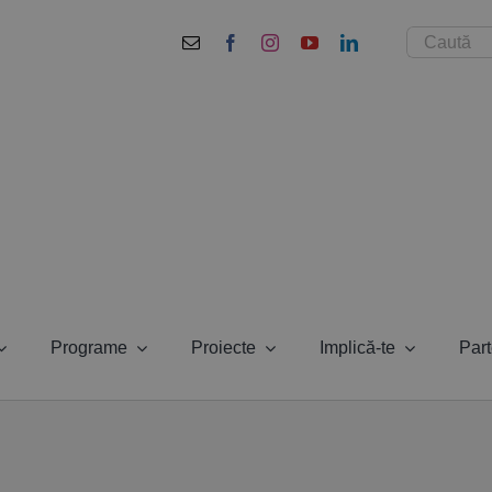
Cautare...
Programe
Proiecte
Implică-te
Part