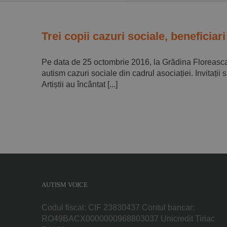
Trei copii cazuri sociale, beneficia
Pe data de 25 octombrie 2016, la Grădina Floreasca, 
autism cazuri sociale din cadrul asociației. Invitați
Artiștii au încântat [...]
AUTISM VOICE
Codul fiscal: CIF 23830437 Contul bancar:
RO49BACX0000000968803037 Unicredit Tiriac