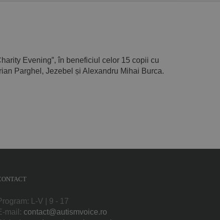
arity Evening‟, în beneficiul celor 15 copii cu
iprian Parghel, Jezebel și Alexandru Mihai Burca.
CONTACT
Program: L-V | 9 - 17
E-mail:
contact@autismvoice.ro