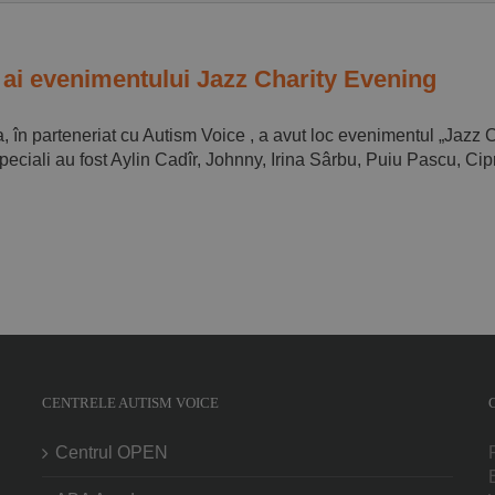
ri ai evenimentului Jazz Charity Evening
în parteneriat cu Autism Voice , a avut loc evenimentul „Jazz Ch
i speciali au fost Aylin Cadîr, Johnny, Irina Sârbu, Puiu Pascu, C
CENTRELE AUTISM VOICE
Centrul OPEN