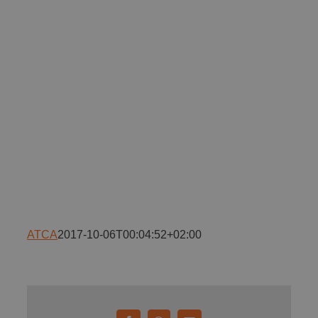
Implică-te
Parteneri
Contact
Magazin
ATCA
2017-10-06T00:04:52+02:00