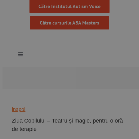
Către Institutul Autism Voice
Către cursurile ABA Masters
Toggle
Navigation
Despre noi
Resurse
Inapoi
Programe
Ziua Copilului – Teatru și magie, pentru o oră
de terapie
Proiecte