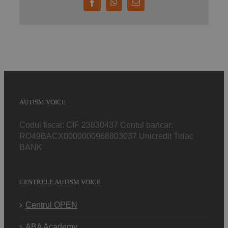
Facebook
WhatsApp
E-
mail:
AUTISM VOICE
Codul fiscal: CIF 23830437 Contul bancar:
RO49BACX0000000968803037 Unicredit Tiriac
BANK
CENTRELE AUTISM VOICE
Centrul OPEN
ABA Academy