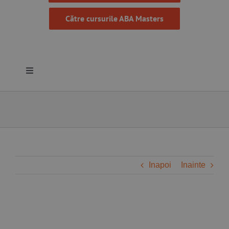
Către cursurile ABA Masters
Toggle
Navigation
Despre noi
Resurse
Programe
Inapoi
Inainte
Proiecte