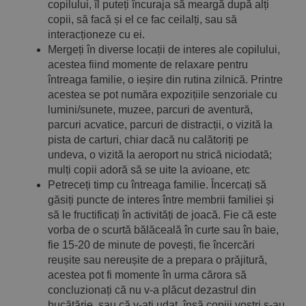
copilului, îl puteți încuraja să meargă după alți
copii, să facă și el ce fac ceilalți, sau să
interacționeze cu ei.
Mergeți în diverse locații de interes ale copilului,
acestea fiind momente de relaxare pentru
întreaga familie, o ieșire din rutina zilnică. Printre
acestea se pot număra expozițiile senzoriale cu
lumini/sunete, muzee, parcuri de aventură,
parcuri acvatice, parcuri de distracții, o vizită la
pista de carturi, chiar dacă nu calătoriți pe
undeva, o vizită la aeroport nu strică niciodată;
mulți copii adoră să se uite la avioane, etc
Petreceți timp cu întreaga familie. Încercați să
găsiți puncte de interes între membrii familiei și
să le fructificați în activități de joacă. Fie că este
vorba de o scurtă bălăceală în curte sau în baie,
fie 15-20 de minute de povești, fie încercări
reușite sau nereușite de a prepara o prăjitură,
acestea pot fi momente în urma cărora să
concluzionați că nu v-a plăcut dezastrul din
bucătărie, sau că v-ați udat, însă copiii voștri s-au