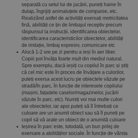
separată cu setul lui de jucării, puneți haine în
dulap, îngrijiți animaluțele de companie, etc.
Realizând astfel de activități exersați motricitatea
fină, abilități ce țin de limbajul receptiv precum
răspunsul la instrucții, identificarea obiectelor,
identificarea caracteristicilor obiectelor, abilități
de imitație, limbaj expresiv, comunicare etc
Alocă 1-2 ore pe zi pentru a ieși în aer liber.
Copiii pot învăța foarte mult din mediul natural.
Spre exemplu, dacă ieșiți cu copilul în parc și știți
că cel mic este în proces de învățare a culorilor,
puteți exersa acest lucru pe obiectele văzute pe
stradă/în parc, în funcție de interesele copilului
(mașini, fațadele caselor/magazinelor, jucării
văzute în parc, etc). Numiți voi mai multe culori
ale obiectelor, iar apoi puteți să îl întrebați ce
culoare are un anumit obiect sau să îl puneți pe
copil să vă arate un obiect de o anumită culoare
Ieșirea în parc este, totodată, un bun prilej de
exersare a abilităților sociale. În funcție de vârsta