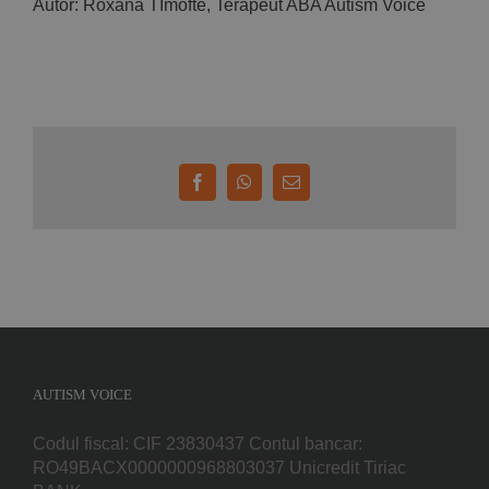
Autor: Roxana TImofte, Terapeut ABA Autism Voice
Facebook
WhatsApp
E-
mail:
AUTISM VOICE
Codul fiscal: CIF 23830437 Contul bancar:
RO49BACX0000000968803037 Unicredit Tiriac