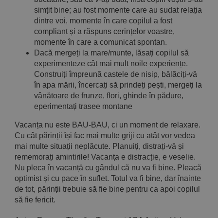
simțit bine; au fost momente care au sudat relația
dintre voi, momente în care copilul a fost
compliant și a răspuns cerințelor voastre,
momente în care a comunicat spontan.
Dacă mergeți la mare/munte, lăsați copilul să
experimenteze cât mai mult noile experiențe.
Construiți împreună castele de nisip, bălăciți-vă
în apa mării, încercați să prindeți pești, mergeți la
vânătoare de frunze, flori, ghinde în pădure,
eperimentați trasee montane
Vacanța nu este BAU-BAU, ci un moment de relaxare.
Cu cât părinții își fac mai multe griji cu atât vor vedea
mai multe situații neplăcute. Planuiți, distrați-vă și
rememorați amintirile! Vacanța e distracție, e veselie.
Nu pleca în vacanță cu gândul că nu va fi bine. Pleacă
optimist și cu pace în suflet. Totul va fi bine, dar înainte
de tot, părinții trebuie să fie bine pentru ca apoi copilul
să fie fericit.