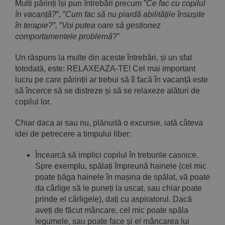
Multi părinți își pun întrebări precum ”
Ce fac cu copilul
în vacanță?
”, ”
Cum fac să nu piardă abilitățile însușite
în terapie?”,
”
Voi putea oare să gestionez
comportamentele problemă
?”
Un răspuns la multe din aceste întrebări, și un sfat
totodată, este: RELAXEAZA-TE! Cel mai important
lucru pe care părinții ar trebui să îl facă în vacanță este
să încerce să se distreze și să se relaxeze alături de
copilul lor.
Chiar daca ai sau nu, plănuită o excursie, iată câteva
idei de petrecere a timpului liber:
Încearcă să implici copilul în treburile casnice.
Spre exemplu, spălați împreună hainele (cel mic
poate băga hainele în mașina de spălat, vă poate
da cârlige să le puneți la uscat, sau chiar poate
prinde el cârligele), dați cu aspiratorul. Dacă
aveți de făcut mâncare, cel mic poate spăla
legumele, sau poate face și el mâncarea lui