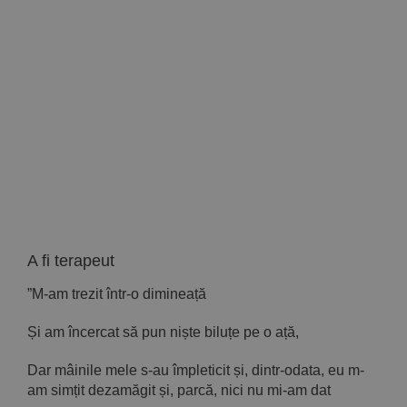
Implică-te
Parteneri
Contact
Magazin
A fi terapeut
”M-am trezit într-o dimineață
Și am încercat să pun niște biluțe pe o ață,
Dar mâinile mele s-au împleticit și, dintr-odata, eu m-
am simțit dezamăgit și, parcă, nici nu mi-am dat