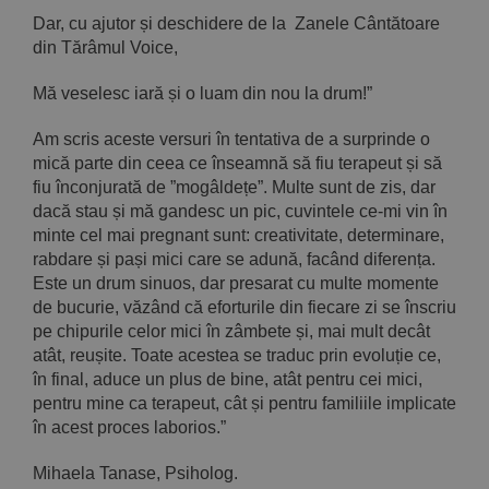
Dar, cu ajutor și deschidere de la Zanele Cântătoare
din Tărâmul Voice,
Mă veselesc iară și o luam din nou la drum!”
Am scris aceste versuri în tentativa de a surprinde o
mică parte din ceea ce înseamnă să fiu terapeut și să
fiu înconjurată de ”mogâldețe”. Multe sunt de zis, dar
dacă stau și mă gandesc un pic, cuvintele ce-mi vin în
minte cel mai pregnant sunt: creativitate, determinare,
rabdare și pași mici care se adună, facând diferența.
Este un drum sinuos, dar presarat cu multe momente
de bucurie, văzând că eforturile din fiecare zi se înscriu
pe chipurile celor mici în zâmbete și, mai mult decât
atât, reușite. Toate acestea se traduc prin evoluție ce,
în final, aduce un plus de bine, atât pentru cei mici,
pentru mine ca terapeut, cât și pentru familiile implicate
în acest proces laborios.”
Mihaela Tanase, Psiholog.