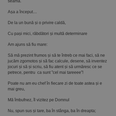
seama.
Așa a început…
De la un bună și o privire caldă,
Cu pași mici, răbdători și multă determinare
Am ajuns să fiu mare:
Să mă prezint frumos și să te întreb ce mai faci, să ne
jucăm zgomotos și să fac calcule, desene, să inventez
jocuri și să și scriu, să fiu atent și să urmăresc ce se
petrece, pentru ca sunt ”cel mai tareeee”!
Poate nu am eu chef în fiecare zi de toate astea și e
mai greu,
Mă îmbufnez, îl vizitez pe Domnul
Nu, spun sus și tare, ba în stânga, ba în dreapta;