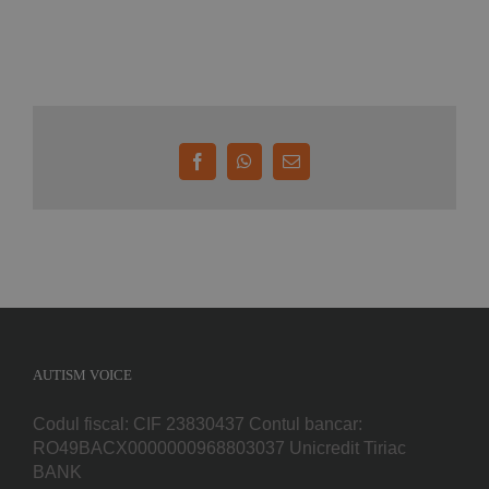
Facebook
WhatsApp
E-
mail:
AUTISM VOICE
Codul fiscal: CIF 23830437 Contul bancar:
RO49BACX0000000968803037 Unicredit Tiriac
BANK