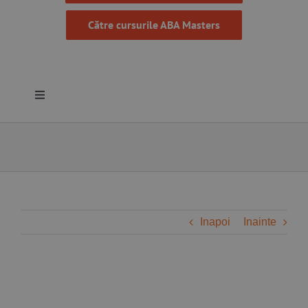
Către cursurile ABA Masters
Toggle
Navigation
Despre noi
Resurse
Programe
Inapoi
Inainte
Proiecte