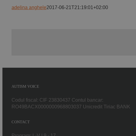
adelina anghele
2017-06-21T21:19:01+02:00
AUTISM VOICE
Codul fiscal: CIF 23830437 Contul bancar:
RO49BACX0000000968803037 Unicredit Tiriac BANK
CONTACT
Program: L-V | 9 - 17