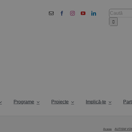
Cautare...
Programe
Proiecte
Implică-te
Part
Acasa
AUTISM VOIC