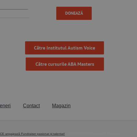
DONEAZĂ
Către Institutul Autism Voice
Către cursurile ABA Masters
eneri
Contact
Magazin
E angajează Fundraiser pasionat și talentat!
AUTISM VOICE angajeaza fundraiser