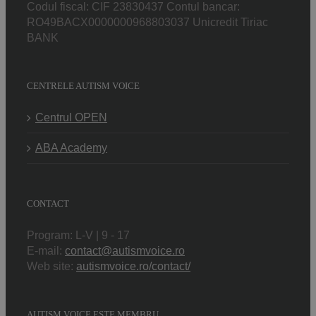
Codul fiscal: CIF 23830437 Contul bancar:
RO49BACX0000000968803037 Unicredit Tiriac
BANK
CENTRELE AUTISM VOICE
Centrul OPEN
ABA Academy
CONTACT
Program: L-V | 9 - 17
E-mail:
contact@autismvoice.ro
Web site:
autismvoice.ro/contact/
AUTISM VOICE ESTE MEMBRU