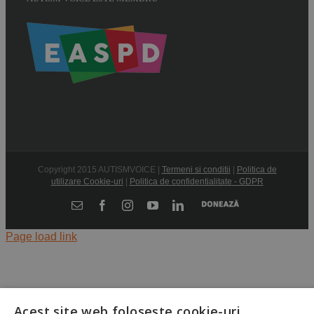
Copyright 2015 AUTISMVOICE |
Termeni si conditii
|
Politica de
utilizare Cookie-uri
|
Politica de confidentialitate - GDPR
Donează
E-
Facebook
Instagram
YouTube
LinkedIn
mail:
Page load link
Acest site web folosește cookie-uri