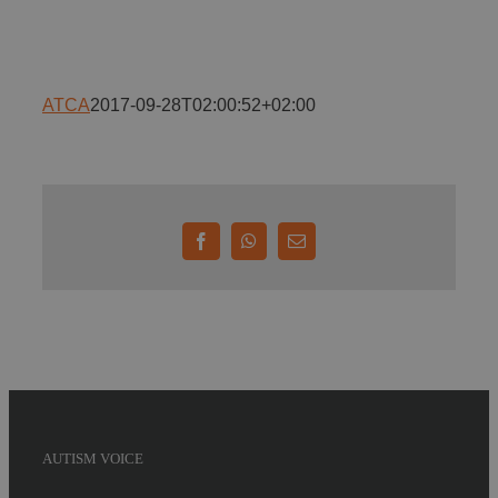
Implică-te
ATCA
2017-09-28T02:00:52+02:00
Parteneri
Contact
Facebook
WhatsApp
E-
mail:
Magazin
AUTISM VOICE