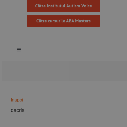
Către Institutul Autism Voice
Către cursurile ABA Masters
Toggle
Navigation
Despre noi
Resurse
Inapoi
Programe
dacris
Proiecte