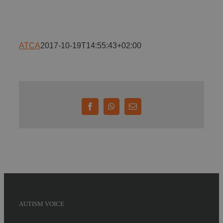
Implică-te
ATCA
2017-10-19T14:55:43+02:00
Parteneri
Contact
Facebook
WhatsApp
E-
mail:
Magazin
AUTISM VOICE