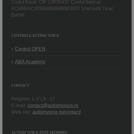
Codul fiscal: CIF 23830437 Contul bancar:
RO49BACX0000000968803037 Unicredit Tiriac
BANK
CENTRELE AUTISM VOICE
Centrul OPEN
ABA Academy
CONTACT
Program: L-V | 9 - 17
E-mail:
contact@autismvoice.ro
Web site:
autismvoice.ro/contact/
AUTISM VOICE ESTE MEMBRU