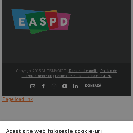
Copyright 2015 AUTISMVOICE |
Termeni si conditii
|
Politica de
utilizare Cookie-uri
|
Politica de confidentialitate - GDPR
Donează
E-
Facebook
Instagram
YouTube
LinkedIn
mail:
Page load link
Acest site web folosește cookie-uri