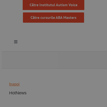
Către Institutul Autism Voice
Către cursurile ABA Masters
Toggle
Navigation
Despre noi
Resurse
Inapoi
Programe
HotNews
Proiecte