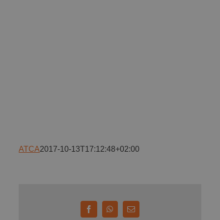
Implică-te
Parteneri
Contact
Magazin
ATCA
2017-10-13T17:12:48+02:00
Facebook
WhatsApp
E-