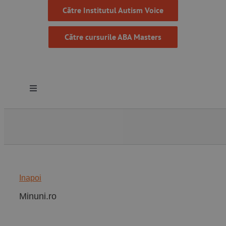
Către Institutul Autism Voice
Către cursurile ABA Masters
Toggle
Navigation
Despre noi
Resurse
Inapoi
Programe
Minuni.ro
Proiecte