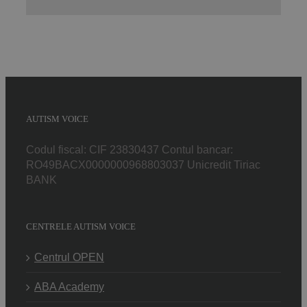
mail:
AUTISM VOICE
Codul fiscal: CIF 23830437 Contul bancar:
RO49BACX0000000968803037 Unicredit Tiriac
BANK
CENTRELE AUTISM VOICE
Centrul OPEN
ABA Academy