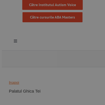
Către Institutul Autism Voice
Către cursurile ABA Masters
Toggle
Navigation
Despre noi
Resurse
Inapoi
Programe
Palatul Ghica Tei
Proiecte