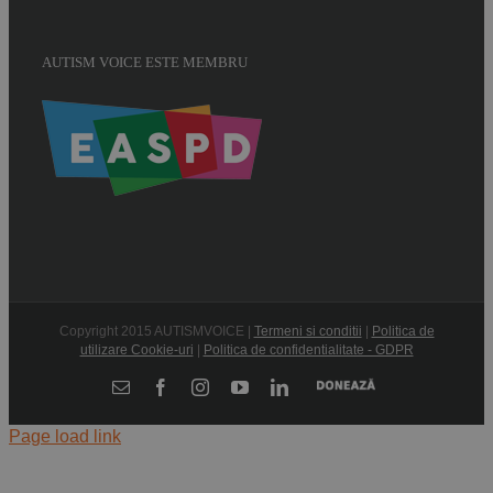
AUTISM VOICE ESTE MEMBRU
Copyright 2015 AUTISMVOICE |
Termeni si conditii
|
Politica de
utilizare Cookie-uri
|
Politica de confidentialitate - GDPR
Donează
E-
Facebook
Instagram
YouTube
LinkedIn
mail:
Page load link