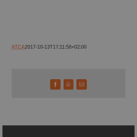
Implică-te
Parteneri
ATCA
2017-10-13T17:11:58+02:00
Contact
Magazin
Facebook
WhatsApp
E-
mail: