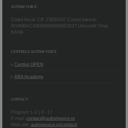
AUTISM VOICE
Codul fiscal: CIF 23830437 Contul bancar:
RO49BACX0000000968803037 Unicredit Tiriac
BANK
CENTRELE AUTISM VOICE
Centrul OPEN
ABA Academy
CONTACT
Program: L-V | 9 - 17
E-mail:
contact@autismvoice.ro
Web site:
autismvoice.ro/contact/