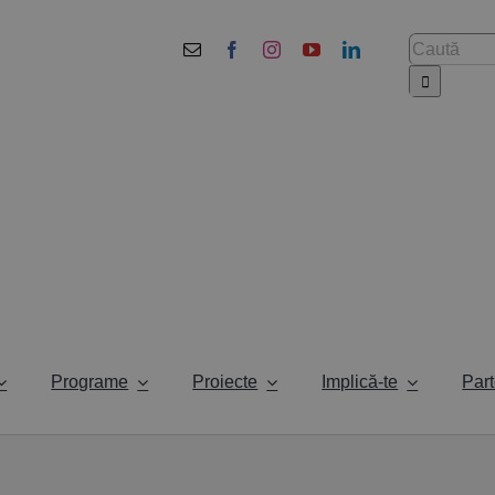
Cautare...
Programe
Proiecte
Implică-te
Part