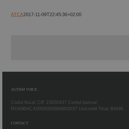
ATCA
2017-11-09T22:45:36+02:00
AUTISM VOICE
Codul fiscal: CIF 23830437 Contul bancar:
RO49BACX0000000968803037 Unicredit Tiriac BANK
CONTACT