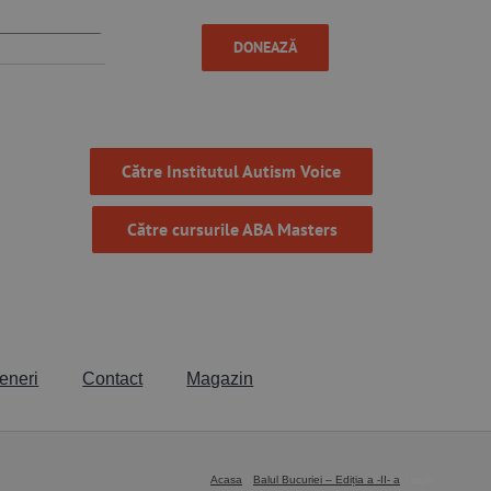
DONEAZĂ
Către Institutul Autism Voice
Către cursurile ABA Masters
eneri
Contact
Magazin
Acasa
Balul Bucuriei – Ediția a -II- a
sigla