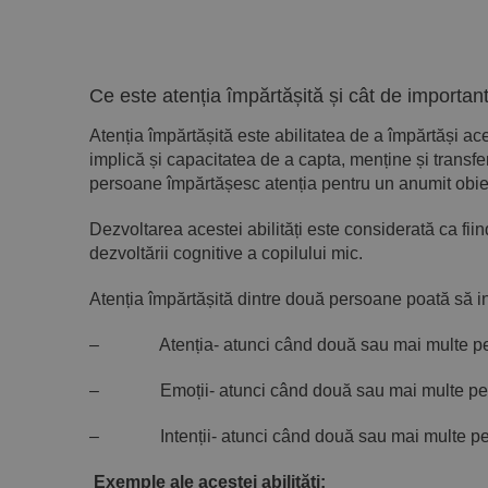
Ce este atenția împărtășită și cât de importan
Atenția împărtășită este abilitatea de a împărtăși 
implică și capacitatea de a capta, menține și transf
persoane împărtășesc atenția pentru un anumit obiec
Dezvoltarea acestei abilități este considerată ca fiin
dezvoltării cognitive a copilului mic.
Atenția împărtășită dintre două persoane poată să i
– Atenția- atunci când două sau mai multe perso
– Emoții- atunci când două sau mai multe perso
– Intenții- atunci când două sau mai multe persoa
Exemple ale acestei abilități: