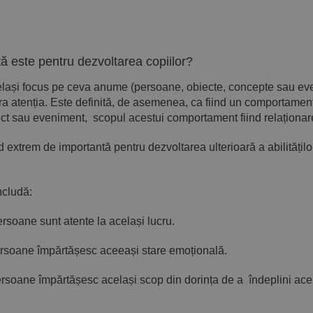
tă este pentru dezvoltarea copiilor?
același focus pe ceva anume (persoane, obiecte, concepte sau ev
era atenția. Este definită, de asemenea, ca fiind un comportame
t sau eveniment, scopul acestui comportament fiind relaționarea
d extrem de importantă pentru dezvoltarea ulterioară a abilităților 
ncludă:
ane sunt atente la același lucru.
ane împărtășesc aceeași stare emoțională.
ne împărtășesc același scop din dorința de a îndeplini acelaș