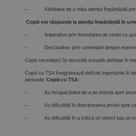
– Abilitatea de a iniția atenția împărtășită prin
Copiii vor răspunde la atenția împărtășită în ur
– Imperative-prin formularea de cereri cu ajutorul 
– Declarative- prin comentarii despre evenimen
Copiii neurotipici își dezvoltă această abilitate în mod
Copiii cu TSA înregistrează deficite importante în dez
perioade.
Copiii cu TSA:
– Au incapacitatea de a se orienta spre anumite 
– Au dificultăți în direcționarea privirii spre cev
– Au dificultăți în a indica un obiect sau un eveni