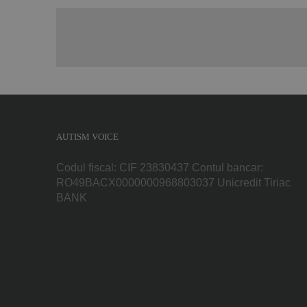
AUTISM VOICE
Codul fiscal: CIF 23830437 Contul bancar:
RO49BACX0000000968803037 Unicredit Tiriac
BANK