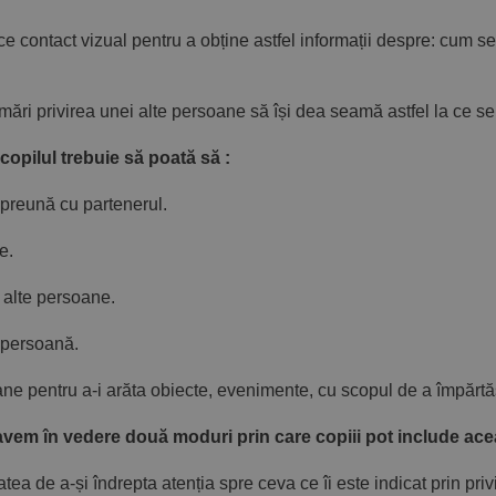
ntact vizual pentru a obține astfel informații despre: cum se 
privirea unei alte persoane să își dea seamă astfel la ce se 
copilul trebuie să poată să :
preună cu partenerul.
e.
lte persoane.
persoană.
entru a-i arăta obiecte, evenimente, cu scopul de a împărtăș
m în vedere două moduri prin care copiii pot include această
de a-și îndrepta atenția spre ceva ce îi este indicat prin priv