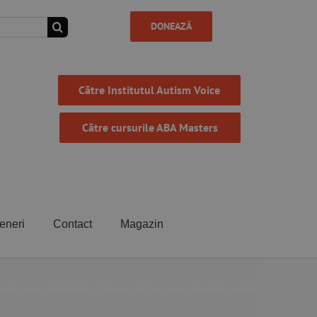
DONEAZĂ
Către Institutul Autism Voice
Către cursurile ABA Masters
eneri
Contact
Magazin
e este atenția împărtășită și cât de importantă este pentru dezvoltarea copiilor?