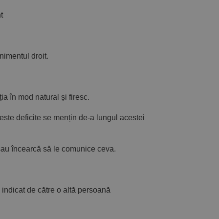
t
imentul droit.
ția în mod natural și firesc.
ceste deficite se mențin de-a lungul acestei
au încearcă să le comunice ceva.
indicat de către o altă persoană