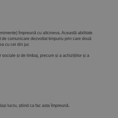
enimente) împreună cu altcineva. Această abilitate
nt de comunicare dezvoltat timpuriu prin care două
 cu cei din jur.
sociale și de limbaj, precum și a achizițiilor și a
i lucru, știind ca fac asta împreună.