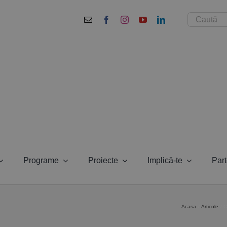
Cautare...
Programe
Proiecte
Implică-te
Part
Acasa
Articole
C