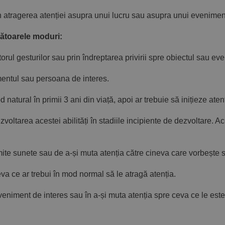
 atragerea atenției asupra unui lucru sau asupra unui evenimen
mătoarele moduri:
gesturilor sau prin îndreptarea privirii spre obiectul sau even
tul sau persoana de interes.
 natural în primii 3 ani din viață, apoi ar trebuie să inițieze aten
voltarea acestei abilități în stadiile incipiente de dezvoltare. A
sunete sau de a-și muta atenția către cineva care vorbește s
a ce ar trebui în mod normal să le atragă atenția.
ment de interes sau în a-și muta atenția spre ceva ce le este 