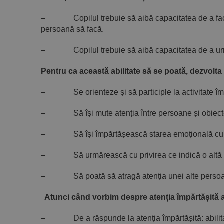
– Copilul trebuie să aibă capacitatea de a face co
persoană să facă.
– Copilul trebuie să aibă capacitatea de a urmări 
Pentru ca această abilitate să se poată, dezvolta 
– Se orienteze și să participle la activitate îm
– Să își mute atenția între persoane și obiect
– Să își împărtășească starea emoțională cu a
– Să urmărească cu privirea ce indică o altă 
– Să poată să atragă atenția unei alte persoane p
Atunci când vorbim despre atenția împărtășită ave
– De a răspunde la atenția împărtășită: abilitatea 