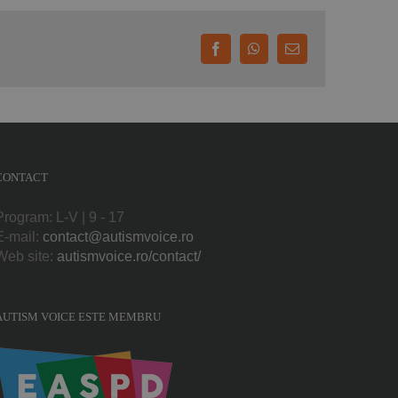
Facebook
WhatsApp
E-
mail:
CONTACT
Program: L-V | 9 - 17
E-mail:
contact@autismvoice.ro
Web site:
autismvoice.ro/contact/
AUTISM VOICE ESTE MEMBRU