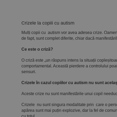
Crizele la copiii cu autism
Mulți copii cu autism vor avea adesea crize. Oamenii 
de fapt, sunt complet diferite, chiar dacă manifestări
Ce este o criză?
O criză este „un răspuns intens la situații copleșito
comportamental. Această pierdere a controlului poate
sensuri.
Crizele în cazul copiilor cu autism nu sunt acela
Aceste crize nu sunt manifestările unui copil needuc
Crizele nu sunt singura modalitate prin care o pers
apărea sunt mai puțin explozive, dar la fel de comune
cu totul.