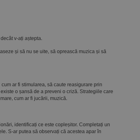
ecât v-ați aștepta.
laseze și să nu se uite, să oprească muzica și să
, cum ar fi stimularea, să caute reasigurare prin
 existe o șansă de a preveni o criză. Strategiile care
mare, cum ar fi jucării, muzică.
nări, identificați ce este copleșitor. Completați un
dele. S-ar putea să observați că acestea apar în