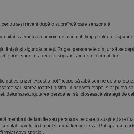
ntru a-și reveni după o supraîncărcare senzorială.
itați că vor avea nevoie de mai mult timp pentru a răspunde d
liniștit și sigur cât puteți. Rugați persoanele din jur să se dep
teți gândi spentru a reduce supraîncărcarea informațiilor.
nticipative crizei . Aceștia pot începe să aibă semne de anxietate
nsarea sau starea foarte linistită. În această etapă, s-ar putea să
iei, deturnarea, ajutarea persoanei să folosească strategii de cal
că membrul de familie sau persoana pe care o susțineți are fuzio
 întâmplat înainte, în timpul și după fiecare criză. Pot apărea mo
tâmplat ceva special.