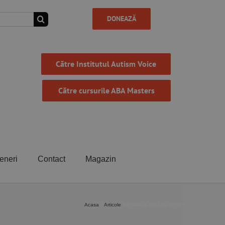
DONEAZĂ
Către Institutul Autism Voice
Către cursurile ABA Masters
eneri
Contact
Magazin
Acasa
Articole
Crizele la copiii cu autism