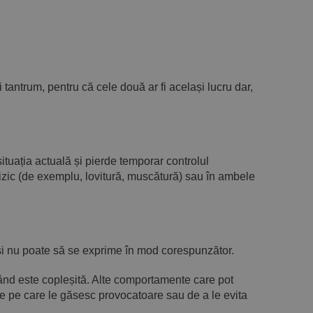
tantrum, pentru că cele două ar fi același lucru dar,
ituația actuală și pierde temporar controlul
fizic (de exemplu, lovitură, muscătură) sau în ambele
 și nu poate să se exprime în mod corespunzător.
ând este copleșită. Alte comportamente care pot
ile pe care le găsesc provocatoare sau de a le evita