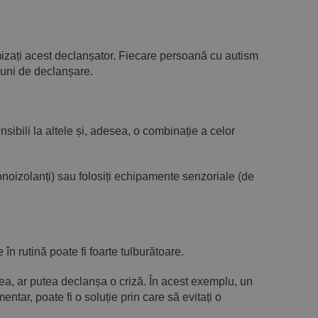
mizați acest declanșator. Fiecare persoană cu autism
omuni de declanșare.
nsibili la altele și, adesea, o combinație a celor
onoizolanți) sau folosiți echipamente senzoriale (de
în rutină poate fi foarte tulburătoare.
ea, ar putea declanșa o criză. În acest exemplu, un
ntar, poate fi o soluție prin care să evitați o