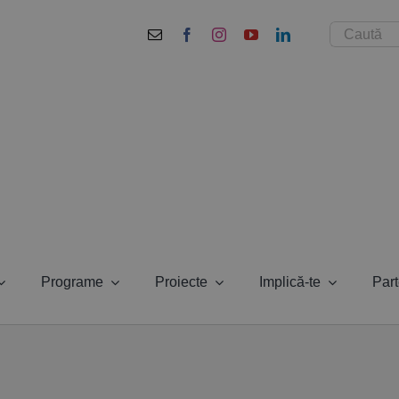
Cautare...
Programe
Proiecte
Implică-te
Part