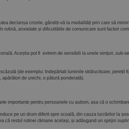
tea declanșa crizele, gândiți-vă la modalități prin care să mini
 în rutină, anxietate și dificultătile de comunicare sunt factori c
orială. Aceștia pot fi extrem de sensibili la unele simțuri, sub-se
căzută (de exemplu: Indepărtati luminile strălucitoare, pereții f
, apărători de urechi, o pătură ponderată).
foarte importante pentru persoanele cu autism, așa că o schimbare 
uce pe un drum diferit spre scoală, din cauza lucrărilor la șos
a că restul rutinei rămane același, și adăugand un sprijin suplime