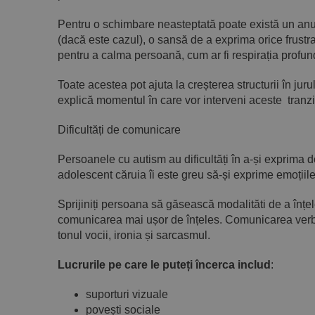
Pentru o schimbare neasteptată poate există un anumi
(dacă este cazul), o sansă de a exprima orice frustr
pentru a calma persoană, cum ar fi respirația profun
Toate acestea pot ajuta la creșterea structurii în juru
explică momentul în care vor interveni aceste tranziț
Dificultăți de comunicare
Persoanele cu autism au dificultăți în a-și exprima 
adolescent căruia îi este greu să-și exprime emoțiile
Sprijiniți persoana să găsească modalităti de a înțe
comunicarea mai ușor de înțeles. Comunicarea verbal
tonul vocii, ironia și sarcasmul.
Lucrurile pe care le puteți încerca includ
:
suporturi vizuale
povești sociale