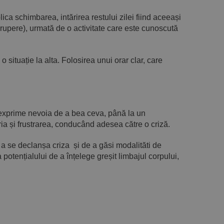
a schimbarea, intărirea restului zilei fiind aceeași
 rupere), urmată de o activitate care este cunoscută
o situație la alta. Folosirea unui orar clar, care
și exprime nevoia de a bea ceva, până la un
ria și frustrarea, conducând adesea către o criză.
 a se declanșa criza și de a găsi modalităti de
tențialului de a înțelege greșit limbajul corpului,