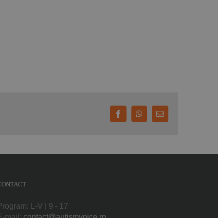
Facebook
WhatsApp
E-
mail:
CONTACT
Program: L-V | 9 - 17
E-mail:
contact@autismvoice.ro