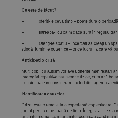
Ce este de făcut?
– oferiți-le ceva timp – poate dura o perioadă pe
– Intreabă-i cu calm dacă sunt în regulă, dar nu u
– Oferiți-le spațiu – încercați să creați un spațiu 
stingă luminile puternice – orice lucru la care vă pu
Anticipați o criză
Mulți copii cu autism vor avea diferite manifestări a
interogări repetitive sau semne fizice, cum ar fi bala
trebuie luate în considerare includ distragerea atenț
Identificarea cauzelor
Criza este o reacție la o experientă copleșitoare. Da
jurnal pentru o perioadă de timp. Înregistrați ce s-a
anumite momente, în anumite locuri sau când s-a în