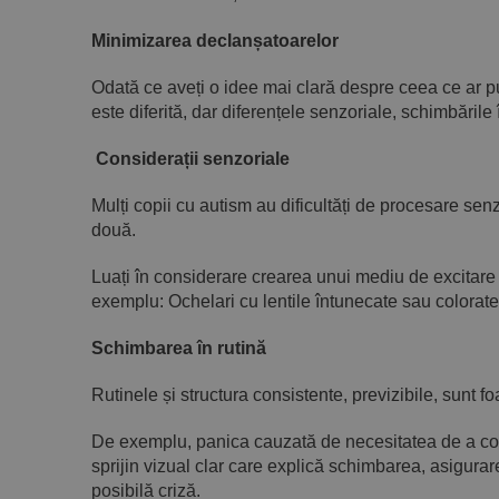
Minimizarea declanșatoarelor
Odată ce aveți o idee mai clară despre ceea ce ar pu
este diferită, dar diferențele senzoriale, schimbările
Considerații senzoriale
Mulți copii cu autism au dificultăți de procesare senz
două.
Luați în considerare crearea unui mediu de excitare s
exemplu: Ochelari cu lentile întunecate sau colorate
Schimbarea în rutină
Rutinele și structura consistente, previzibile, sunt 
De exemplu, panica cauzată de necesitatea de a cond
sprijin vizual clar care explică schimbarea, asigurare
posibilă criză.