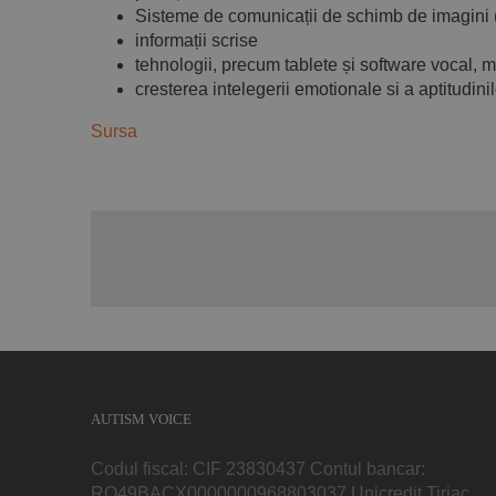
Sisteme de comunicații de schimb de imagini
informații scrise
tehnologii, precum tablete și software vocal, 
cresterea intelegerii emotionale si a aptitudinil
Sursa
AUTISM VOICE
Codul fiscal: CIF 23830437 Contul bancar:
RO49BACX0000000968803037 Unicredit Tiriac