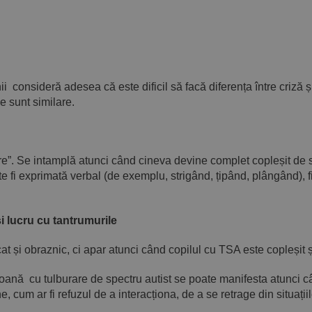
consideră adesea că este dificil să facă diferența între criză și 
le sunt similare.
are”. Se intamplă atunci când cineva devine complet copleșit de s
 fi exprimată verbal (de exemplu, strigând, țipând, plângând), 
și lucru cu tantrumurile
at și obraznic, ci apar atunci când copilul cu TSA este copleșit
oană cu tulburare de spectru autist se poate manifesta atunci c
, cum ar fi refuzul de a interacționa, de a se retrage din situați