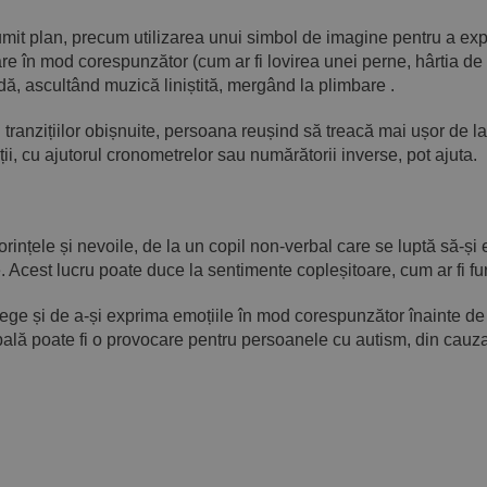
t plan, precum utilizarea unui simbol de imagine pentru a explic
are în mod corespunzător (cum ar fi lovirea unei perne, hârtia de
dă, ascultând muzică liniștită, mergând la plimbare .
l tranzițiilor obișnuite, persoana reușind să treacă mai ușor de la 
ii, cu ajutorul cronometrelor sau numărătorii inverse, pot ajuta.
dorințele și nevoile, de la un copil non-verbal care se luptă să-
. Acest lucru poate duce la sentimente copleșitoare, cum ar fi fu
lege și de a-și exprima emoțiile în mod corespunzător înainte de
ă poate fi o provocare pentru persoanele cu autism, din cauza po