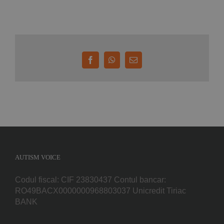
Facebook
WhatsApp
E-
mail:
AUTISM VOICE
Codul fiscal: CIF 23830437 Contul bancar:
RO49BACX0000000968803037 Unicredit Tiriac
BANK