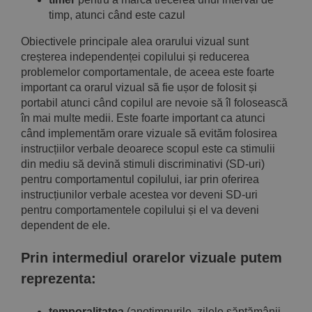
timp, atunci când este cazul
Obiectivele principale alea orarului vizual sunt
creșterea independenței copilului și reducerea
problemelor comportamentale, de aceea este foarte
important ca orarul vizual să fie ușor de folosit și
portabil atunci când copilul are nevoie să îl
folosească
în mai multe medii. Este foarte important ca atunci
când implementăm orare vizuale să
evităm
folosirea
instrucțiilor verbale deoarece scopul este ca stimulii
din mediu să devină stimuli discriminativi (SD-uri)
pentru comportamentul copilului, iar prin oferirea
instrucțiunilor
verbale acestea vor deveni SD-uri
pentru comportamentele copilului și el va deveni
dependent de ele.
Prin intermediul orarelor vizuale putem
reprezenta:
temporalitatea
(anotimpurile, zilele săptămânii,