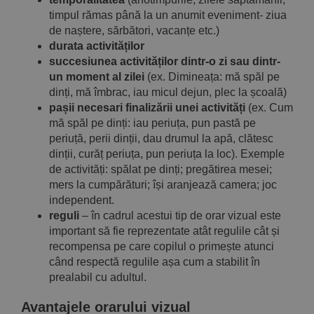
timpul rămas până la un anumit eveniment- ziua
de naștere, sărbători, vacanțe etc.)
durata activităților
succesiunea activităților dintr-o zi sau dintr-
un moment al zilei
(ex. Dimineața: mă spăl pe
dinți, mă îmbrac, iau micul dejun, plec la școală)
pașii necesari finalizării unei activități
(ex. Cum
mă spăl pe dinți: iau periuța, pun pastă pe
periuță, perii dinții, dau drumul la apă, clătesc
dinții, curăț periuța, pun periuța la loc). Exemple
de activități: spălat pe dinți; pregătirea mesei;
mers la cumpărături; își aranjează camera; joc
independent.
reguli
– în cadrul acestui tip de orar vizual este
important să fie reprezentate atât regulile cât și
recompensa pe care copilul o primește atunci
când respectă regulile așa cum a stabilit în
prealabil cu adultul.
Avantajele orarului vizual