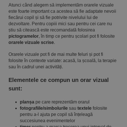
Atunci când alegem să implementăm orarele vizuale
este foarte important ca acestea să fie adaptate nevoii
fiecărui copil și să fie potrivite nivelului lui de
dezvoltare. Pentru copiii mici sau pentru cei care nu
știu să citească este recomandată folosirea
pictogramelor
, în timp ce pentru școlari pot fi folosite
orarele vizuale scrise
.
Orarele vizuale pot fi de mai multe feluri și pot fi
folosite în contexte variate: acasă, la școală, la terapie
sau în cadrul unei
activități
.
Elementele ce compun un orar vizual
sunt:
planșa
pe care reprezentăm orarul
fotografiile/simbolurile
sau
textele
folosite
pentru a-l ajuta pe copil să înțeleagă
succesiunea evenimentelor
timer
pentru a marca trecerea unui interval de