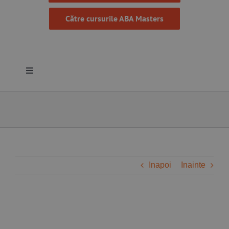
Către cursurile ABA Masters
Toggle
Navigation
Despre noi
Resurse
Programe
Inapoi
Inainte
Proiecte