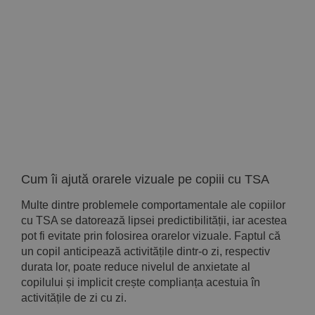
Implică-te
Parteneri
Contact
Magazin
Cum îi ajută orarele vizuale pe copiii cu TSA
Multe dintre problemele comportamentale ale copiilor
cu TSA se datorează lipsei predictibilității, iar acestea
pot fi evitate prin folosirea orarelor vizuale. Faptul că
un copil anticipează activitățile dintr-o zi, respectiv
durata lor, poate reduce nivelul de anxietate al
copilului și implicit crește complianța acestuia în
activitățile de zi cu zi.