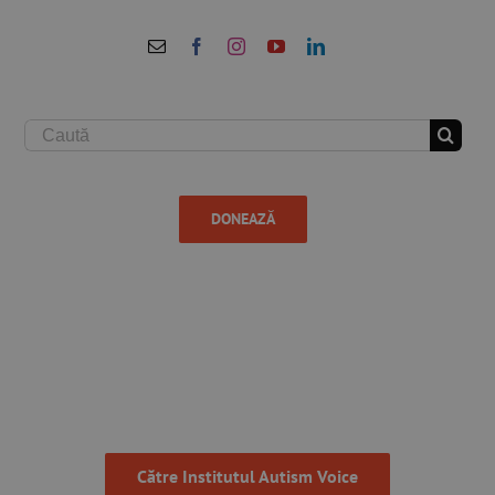
Skip
to
content
Cautare...
DONEAZĂ
Către Institutul Autism Voice